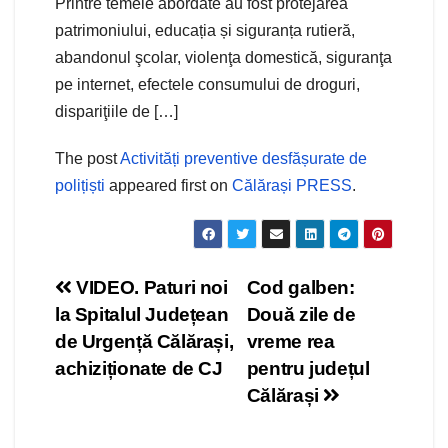
Printre temele abordate au fost protejarea
patrimoniului, educația și siguranța rutieră,
abandonul şcolar, violenţa domestică, siguranţa
pe internet, efectele consumului de droguri,
dispariţiile de […]
The post
Activități preventive desfășurate de
polițiști
appeared first on
Călărași PRESS
.
Navigare
VIDEO. Paturi noi
Cod galben:
la Spitalul Județean
Două zile de
în
de Urgență Călărași,
vreme rea
articole
achiziționate de CJ
pentru județul
Călărași