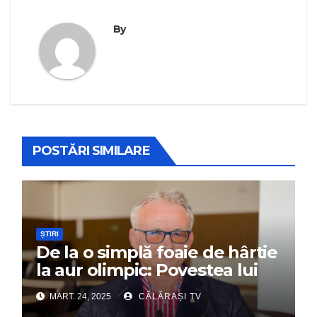
By
POSTĂRI SIMILARE
ȘTIRI
De la o simplă foaie de hârtie
la aur olimpic: Povestea lui
Dumitru Chirilă
MART. 24, 2025
CĂLĂRAȘI TV