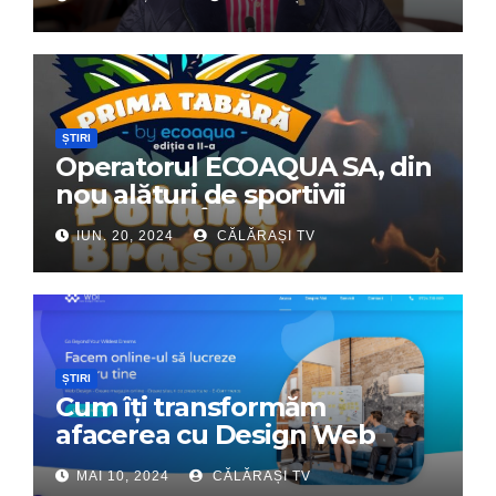
ȘTIRI
Operatorul ECOAQUA SA, din
nou alături de sportivii
călărășeni. Începe „Prima
IUN. 20, 2024
CĂLĂRAȘI TV
Tabără”!
ȘTIRI
Cum îți transformăm
afacerea cu Design Web
Interactiv – Partenerul tău
MAI 10, 2024
CĂLĂRAȘI TV
digital de încredere