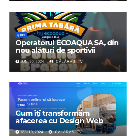
ȘTIRI
Operatorul ECOAQUA SA, din
nou alături de sportivii
călărășeni. Începe „Prima
IUN. 20, 2024
CĂLĂRAȘI TV
Tabără”!
ȘTIRI
Cum îți transformăm
afacerea cu Design Web
Interactiv – Partenerul tău
MAI 10, 2024
CĂLĂRAȘI TV
digital de încredere