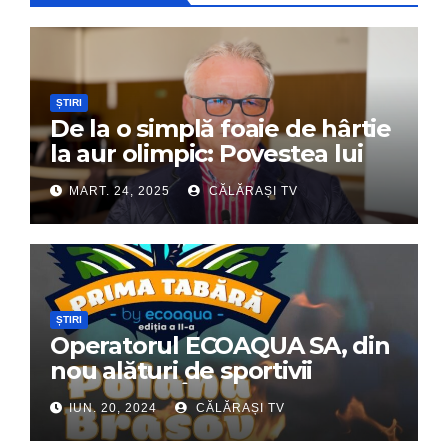
ȘTIRI
De la o simplă foaie de hârtie
la aur olimpic: Povestea lui
Dumitru Chirilă
MART. 24, 2025
CĂLĂRAȘI TV
ȘTIRI
Operatorul ECOAQUA SA, din
nou alături de sportivii
călărășeni. Începe „Prima
IUN. 20, 2024
CĂLĂRAȘI TV
Tabără”!