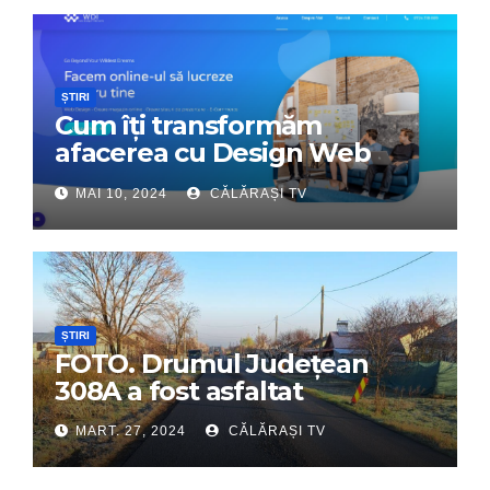
ȘTIRI
Cum îți transformăm
afacerea cu Design Web
Interactiv – Partenerul tău
MAI 10, 2024
CĂLĂRAȘI TV
digital de încredere
ȘTIRI
FOTO. Drumul Județean
308A a fost asfaltat
MART. 27, 2024
CĂLĂRAȘI TV