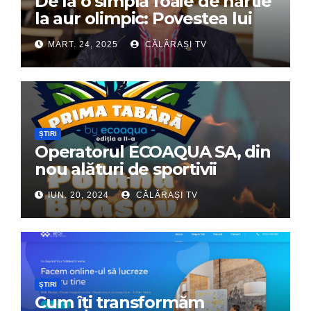
De la o simplă foaie de hârtie
la aur olimpic: Povestea lui
Dumitru Chirilă
MART. 24, 2025
CĂLĂRAȘI TV
ȘTIRI
Operatorul ECOAQUA SA, din
nou alături de sportivii
călărășeni. Începe „Prima
IUN. 20, 2024
CĂLĂRAȘI TV
Tabără”!
ȘTIRI
Cum îți transformăm