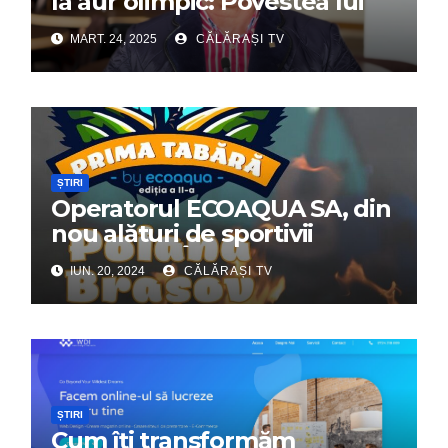
la aur olimpic: Povestea lui
Dumitru Chirilă
MART. 24, 2025
CĂLĂRAȘI TV
ȘTIRI
Operatorul ECOAQUA SA, din
nou alături de sportivii
călărășeni. Începe „Prima
IUN. 20, 2024
CĂLĂRAȘI TV
Tabără”!
ȘTIRI
Cum îți transformăm