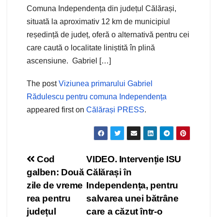
Comuna Independența din județul Călărași,
situată la aproximativ 12 km de municipiul
reședință de județ, oferă o alternativă pentru cei
care caută o localitate liniștită în plină
ascensiune. Gabriel […]
The post
Viziunea primarului Gabriel
Rădulescu pentru comuna Independența
appeared first on
Călărași PRESS
.
Navigare
Cod
VIDEO. Intervenție ISU
galben: Două
Călărași în
în
zile de vreme
Independența, pentru
articole
rea pentru
salvarea unei bătrâne
județul
care a căzut într-o