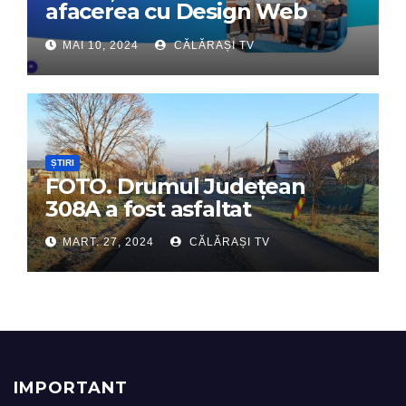
afacerea cu Design Web
Interactiv – Partenerul tău
MAI 10, 2024
CĂLĂRAȘI TV
digital de încredere
ȘTIRI
FOTO. Drumul Județean
308A a fost asfaltat
MART. 27, 2024
CĂLĂRAȘI TV
IMPORTANT