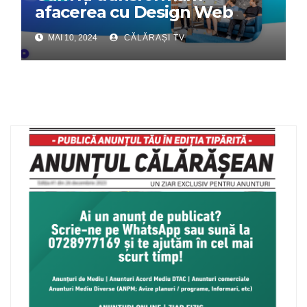
afacerea cu Design Web
Interactiv – Partenerul tău
MAI 10, 2024
CĂLĂRAȘI TV
digital de încredere