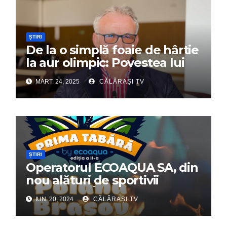
ȘTIRI
De la o simplă foaie de hârtie
la aur olimpic: Povestea lui
Dumitru Chirilă
MART. 24, 2025
CĂLĂRAȘI TV
ȘTIRI
Operatorul ECOAQUA SA, din
nou alături de sportivii
călărășeni. Începe „Prima
IUN. 20, 2024
CĂLĂRAȘI TV
Tabără”!