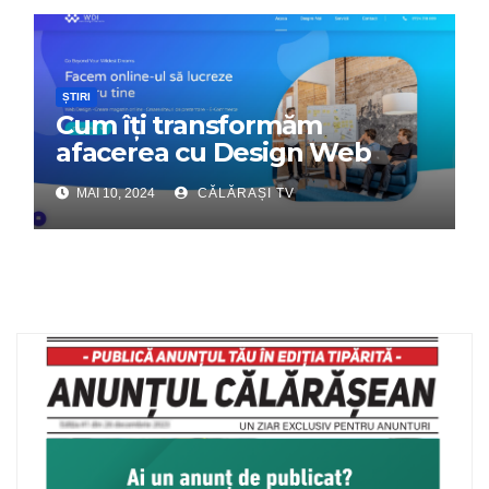
ȘTIRI
Cum îți transformăm
afacerea cu Design Web
Interactiv – Partenerul tău
MAI 10, 2024
CĂLĂRAȘI TV
digital de încredere