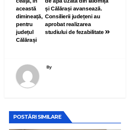
ceață, în
de apă uzată din Ialomița
articole
această
și Călărași avansează.
dimineață,
Consilierii județeni au
pentru
aprobat realizarea
județul
studiului de fezabilitate
Călărași
By
POSTĂRI SIMILARE