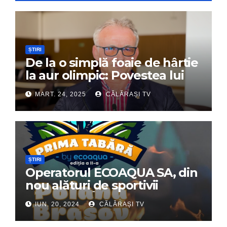
ȘTIRI
De la o simplă foaie de hârtie
la aur olimpic: Povestea lui
Dumitru Chirilă
MART. 24, 2025
CĂLĂRAȘI TV
ȘTIRI
Operatorul ECOAQUA SA, din
nou alături de sportivii
călărășeni. Începe „Prima
IUN. 20, 2024
CĂLĂRAȘI TV
Tabără”!