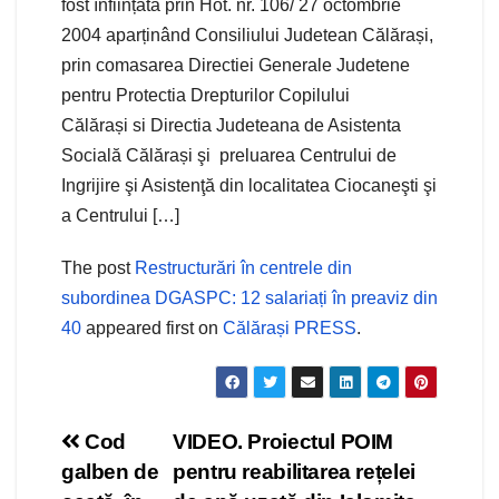
fost înființată prin Hot. nr. 106/ 27 octombrie
2004 aparținând Consiliului Judetean Călărași,
prin comasarea Directiei Generale Judetene
pentru Protectia Drepturilor Copilului
Călărași si Directia Judeteana de Asistenta
Socială Călărași şi preluarea Centrului de
Ingrijire şi Asistenţă din localitatea Ciocaneşti şi
a Centrului […]
The post
Restructurări în centrele din
subordinea DGASPC: 12 salariați în preaviz din
40
appeared first on
Călărași PRESS
.
Navigare
Cod
VIDEO. Proiectul POIM
galben de
pentru reabilitarea rețelei
în