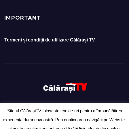
IMPORTANT
Termeni și condiții de utilizare Călărași TV
Site-ul CălărașiTV foloseste cookie-uri pentru a îmbunătățirea
Proudly powered by WordPress
|
Theme: Newsup by
Themeansar
.
experiența dumneavoastră. Prin continuarea navigării pe Website-
Ziarul „Anunțul Călărășean” – exclusiv pentru anunțuri
Ultimă oră
ul nostru confirmi acceptarea utilizării fişierelor de tip cookie.