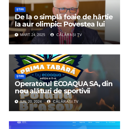
ȘTIRI
De la o simplă foaie de hârtie
la aur olimpic: Povestea lui
Dumitru Chirilă
MART. 24, 2025
CĂLĂRAȘI TV
ȘTIRI
Operatorul ECOAQUA SA, din
nou alături de sportivii
călărășeni. Începe „Prima
IUN. 20, 2024
CĂLĂRAȘI TV
Tabără”!