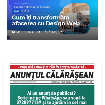
ȘTIRI
Cum îți transformăm
afacerea cu Design Web
Interactiv – Partenerul tău
MAI 10, 2024
CĂLĂRAȘI TV
digital de încredere