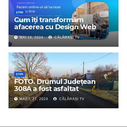
ȘTIRI
Cum îți transformăm
afacerea cu Design Web
Interactiv – Partenerul tău
MAI 10, 2024
CĂLĂRAȘI TV
digital de încredere
ȘTIRI
FOTO. Drumul Județean
308A a fost asfaltat
MART. 27, 2024
CĂLĂRAȘI TV