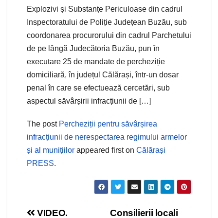
Explozivi și Substanțe Periculoase din cadrul
Inspectoratului de Poliție Județean Buzău, sub
coordonarea procurorului din cadrul Parchetului
de pe lângă Judecătoria Buzău, pun în
executare 25 de mandate de percheziție
domiciliară, în județul Călărași, într-un dosar
penal în care se efectuează cercetări, sub
aspectul săvârșirii infracțiunii de […]
The post
Percheziții pentru săvârșirea
infracțiunii de nerespectarea regimului armelor
și al munițiilor
appeared first on
Călărași
PRESS
.
Navigare
VIDEO.
Consilierii locali