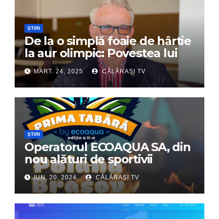
ȘTIRI
De la o simplă foaie de hârtie
la aur olimpic: Povestea lui
Dumitru Chirilă
MART. 24, 2025
CĂLĂRAȘI TV
ȘTIRI
Operatorul ECOAQUA SA, din
nou alături de sportivii
călărășeni. Începe „Prima
IUN. 20, 2024
CĂLĂRAȘI TV
Tabără”!