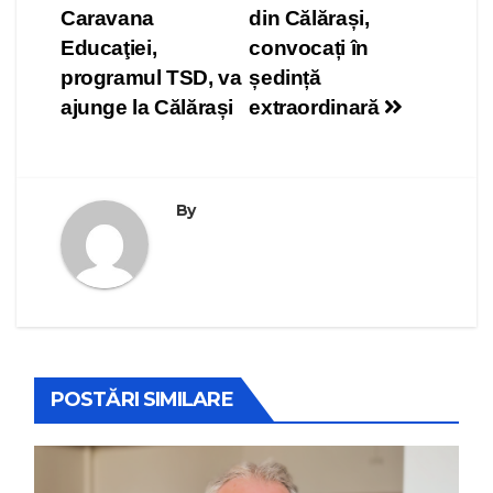
Caravana
din Călărași,
în
Educaţiei,
convocați în
articole
programul TSD, va
ședință
ajunge la Călărași
extraordinară
By
POSTĂRI SIMILARE