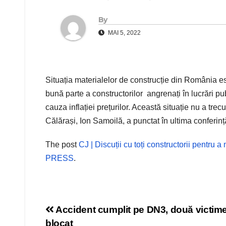
By
MAI 5, 2022
Situația materialelor de construcție din România es
bună parte a constructorilor angrenați în lucrări pub
cauza inflației prețurilor. Această situație nu a tr
Călărași, Ion Samoilă, a punctat în ultima conferinț
The post
CJ | Discuții cu toți constructorii pentru 
PRESS
.
Navigare
Accident cumplit pe DN3, două victime,
blocat