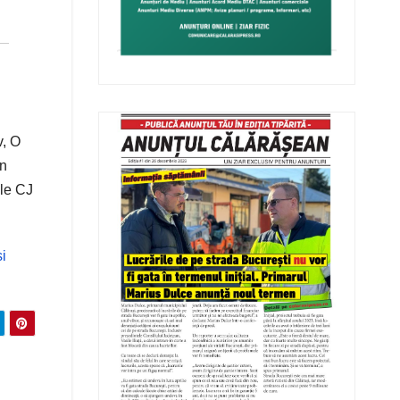
v, O
in
ele CJ
i