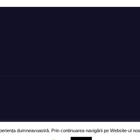
ră”!
digital de încre
eriența dumneavoastră. Prin continuarea navigării pe Website-ul nostru
Ziarul „Anunțul Călărășean” 