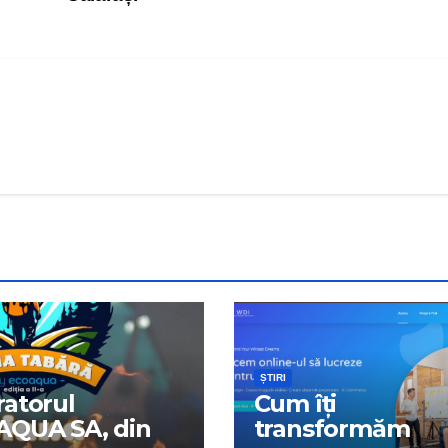
ȘTIRI
atorul
Cum îți
AQUA SA, din
transformăm