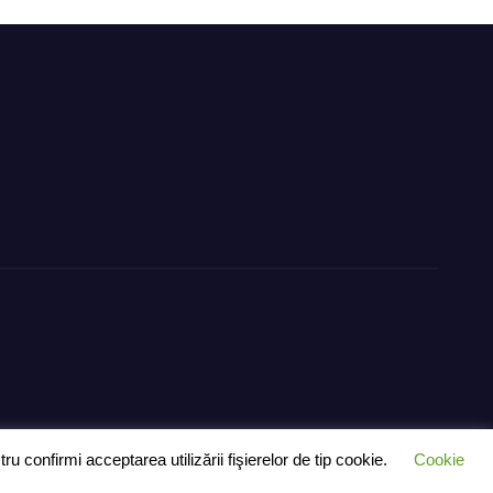
dere
 confirmi acceptarea utilizării fişierelor de tip cookie.
Cookie
– exclusiv pentru anunțuri
Ultimă oră
Știri
Politică
Despre