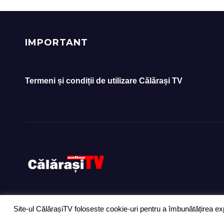
Tabă
IMPORTANT
Termeni și condiții de utilizare Călărași TV
Site-ul CălărașiTV foloseste cookie-uri pentru a îmbunătățirea exp
Proudly powered by WordPress
|
Theme: Newsup by
Themeansar
.