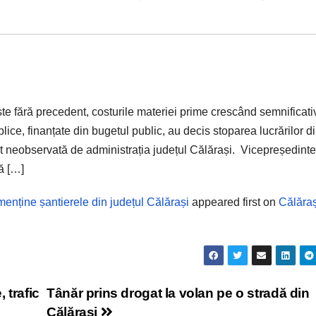
te fără precedent, costurile materiei prime crescând semnificati
lice, finanțate din bugetul public, au decis stoparea lucrărilor d
ecut neobservată de administrația județul Călărași. Vicepreședint
ă […]
a menține șantierele din județul Călărași
appeared first on
Călăraș
 trafic
Tânăr prins drogat la volan pe o stradă din
Călărași