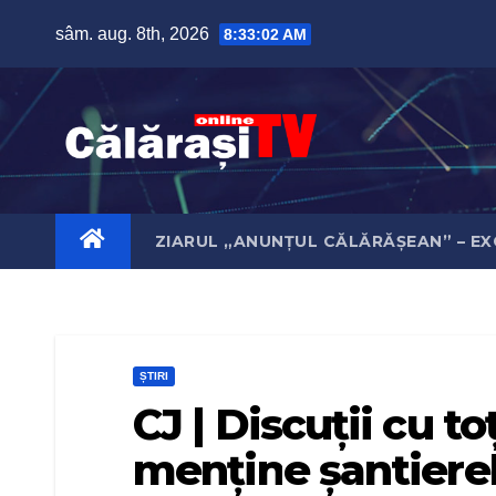
Skip
sâm. aug. 8th, 2026
8:33:02 AM
to
content
ZIARUL „ANUNȚUL CĂLĂRĂȘEAN” – EX
ȘTIRI
CJ | Discuții cu to
menține șantierel