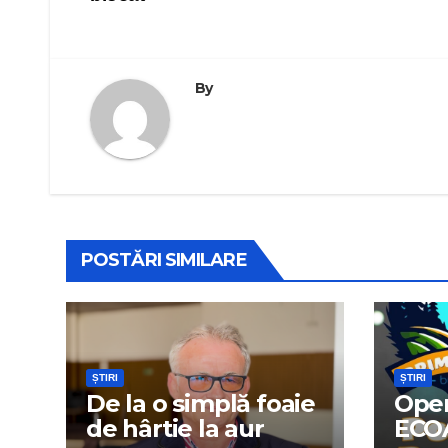
în
articole
By
POSTĂRI SIMILARE
ȘTIRI
ȘTIRI
De la o simplă foaie
Oper
de hârtie la aur
ECO