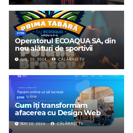
ȘTIRI
Operatorul ECOAQUA SA, din
nou alături de sportivii
călărășeni. Începe „Prima
IUN. 20, 2024
CĂLĂRAȘI TV
Tabără”!
ȘTIRI
Cum îți transformăm
afacerea cu Design Web
Interactiv – Partenerul tău
MAI 10, 2024
CĂLĂRAȘI TV
digital de încredere