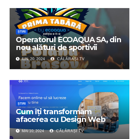
ȘTIRI
Operatorul ECOAQUA SA, din
nou alături de sportivii
călărășeni. Începe „Prima
IUN. 20, 2024
CĂLĂRAȘI TV
Tabără”!
ȘTIRI
Cum îți transformăm
afacerea cu Design Web
Interactiv – Partenerul tău
MAI 10, 2024
CĂLĂRAȘI TV
digital de încredere