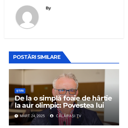
By
POSTĂRI SIMILARE
ȘTIRI
De la o simplă foaie de hârtie
la aur olimpic: Povestea lui
Dumitru Chirilă
MART. 24, 2025
CĂLĂRAȘI TV