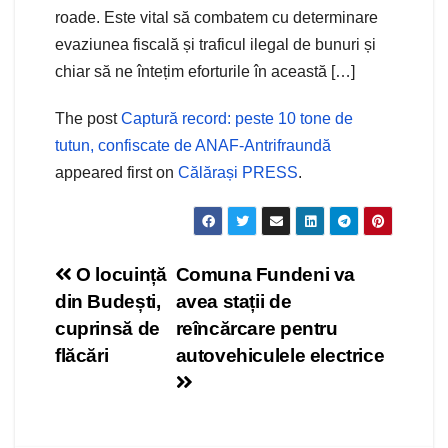
roade. Este vital să combatem cu determinare
evaziunea fiscală și traficul ilegal de bunuri și
chiar să ne întețim eforturile în această […]
The post
Captură record: peste 10 tone de
tutun, confiscate de ANAF-Antrifraundă
appeared first on
Călărași PRESS
.
Navigare
O locuință
Comuna Fundeni va
din Budești,
avea stații de
în
cuprinsă de
reîncărcare pentru
articole
flăcări
autovehiculele electrice