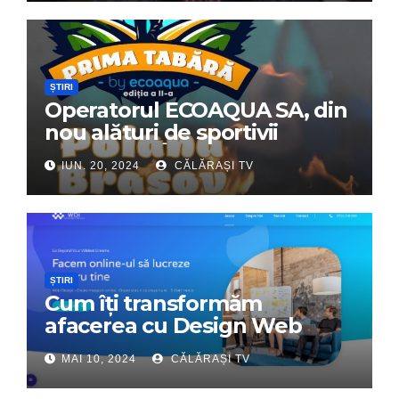
ȘTIRI
Operatorul ECOAQUA SA, din
nou alături de sportivii
călărășeni. Începe „Prima
IUN. 20, 2024
CĂLĂRAȘI TV
Tabără”!
ȘTIRI
Cum îți transformăm
afacerea cu Design Web
Interactiv – Partenerul tău
MAI 10, 2024
CĂLĂRAȘI TV
digital de încredere