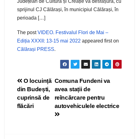
Județean de Cultură și Creație va desfășura, cu
sprijinul CJ Călărași, în municipiul Călărași, în
perioada […]
The post
VIDEO. Festivalul Flori de Mai –
Ediția XXXII: 13-15 mai 2022
appeared first on
Călărași PRESS
.
Navigare
O locuință
Comuna Fundeni va
din Budești,
avea stații de
în
cuprinsă de
reîncărcare pentru
articole
flăcări
autovehiculele electrice