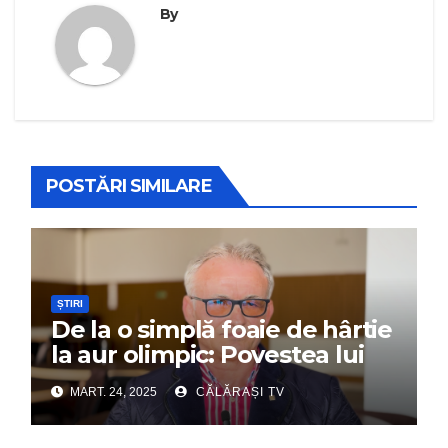
By
POSTĂRI SIMILARE
ȘTIRI
De la o simplă foaie de hârtie
la aur olimpic: Povestea lui
Dumitru Chirilă
MART. 24, 2025
CĂLĂRAȘI TV