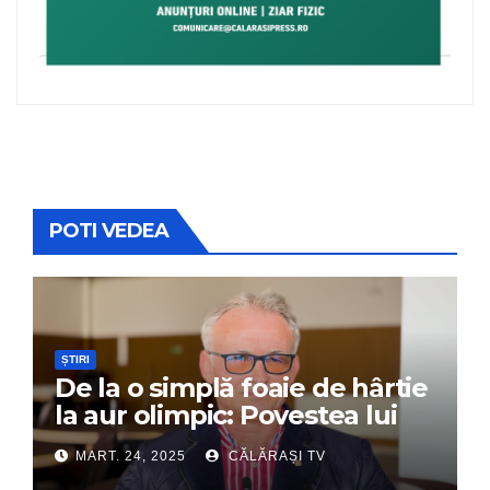
POTI VEDEA
ȘTIRI
De la o simplă foaie de hârtie
la aur olimpic: Povestea lui
Dumitru Chirilă
MART. 24, 2025
CĂLĂRAȘI TV