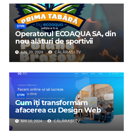
ȘTIRI
Operatorul ECOAQUA SA, din
nou alături de sportivii
călărășeni. Începe „Prima
IUN. 20, 2024
CĂLĂRAȘI TV
Tabără”!
ȘTIRI
Cum îți transformăm
afacerea cu Design Web
Interactiv – Partenerul tău
MAI 10, 2024
CĂLĂRAȘI TV
digital de încredere