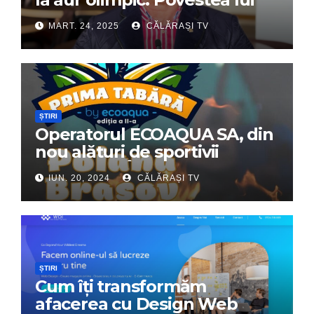
Dumitru Chirilă
MART. 24, 2025
CĂLĂRAȘI TV
ȘTIRI
Operatorul ECOAQUA SA, din
nou alături de sportivii
călărășeni. Începe „Prima
IUN. 20, 2024
CĂLĂRAȘI TV
Tabără”!
ȘTIRI
Cum îți transformăm
afacerea cu Design Web