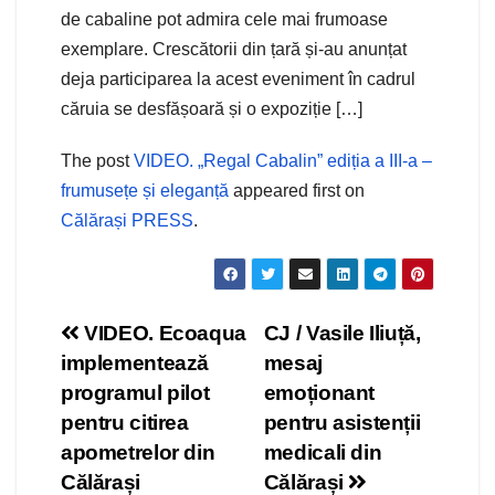
de cabaline pot admira cele mai frumoase
exemplare. Crescătorii din țară și-au anunțat
deja participarea la acest eveniment în cadrul
căruia se desfășoară și o expoziție […]
The post
VIDEO. „Regal Cabalin” ediția a III-a –
frumusețe și eleganță
appeared first on
Călărași PRESS
.
Navigare
VIDEO. Ecoaqua
CJ / Vasile Iliuță,
implementează
mesaj
în
programul pilot
emoționant
articole
pentru citirea
pentru asistenții
apometrelor din
medicali din
Călărași
Călărași