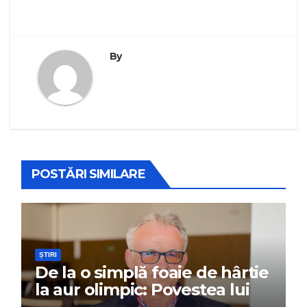
By
POSTĂRI SIMILARE
ȘTIRI
De la o simplă foaie de hârtie
la aur olimpic: Povestea lui
Dumitru Chirilă