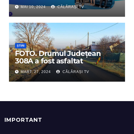
Interactiv – Partenerul tău
MAI 10, 2024
CĂLĂRAȘI TV
digital de încredere
ȘTIRI
FOTO. Drumul Județean
308A a fost asfaltat
MART. 27, 2024
CĂLĂRAȘI TV
IMPORTANT