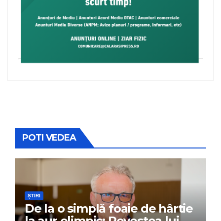
POTI VEDEA
ȘTIRI
De la o simplă foaie de hârtie
la aur olimpic: Povestea lui