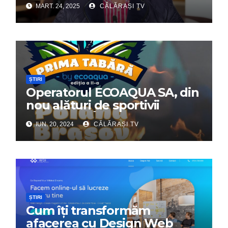
MART. 24, 2025
CĂLĂRAȘI TV
ȘTIRI
Operatorul ECOAQUA SA, din
nou alături de sportivii
călărășeni. Începe „Prima
IUN. 20, 2024
CĂLĂRAȘI TV
Tabără”!
ȘTIRI
Cum îți transformăm
afacerea cu Design Web