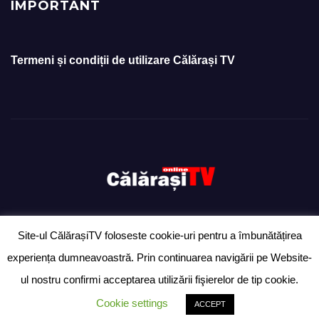
IMPORTANT
Termeni și condiții de utilizare Călărași TV
Site-ul CălărașiTV foloseste cookie-uri pentru a îmbunătățirea
Proudly powered by WordPress
|
Theme: Newsup by
Themeansar
.
experiența dumneavoastră. Prin continuarea navigării pe Website-
Ziarul „Anunțul Călărășean” – exclusiv pentru anunțuri
Ultimă oră
ul nostru confirmi acceptarea utilizării fişierelor de tip cookie.
Știri
Politică
Despre
Cookie settings
ACCEPT