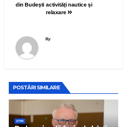
articole
din Budești
activități nautice și
relaxare
By
POSTĂRI SIMILARE
ȘTIRI