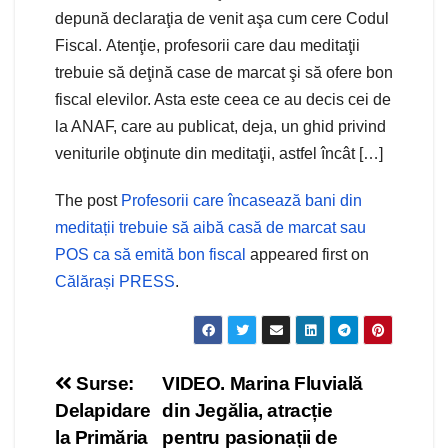
depună declaraţia de venit aşa cum cere Codul
Fiscal. Atenţie, profesorii care dau meditaţii
trebuie să deţină case de marcat şi să ofere bon
fiscal elevilor. Asta este ceea ce au decis cei de
la ANAF, care au publicat, deja, un ghid privind
veniturile obţinute din meditaţii, astfel încât […]
The post
Profesorii care încasează bani din
meditații trebuie să aibă casă de marcat sau
POS ca să emită bon fiscal
appeared first on
Călărași PRESS
.
Navigare
Surse:
VIDEO. Marina Fluvială
Delapidare
din Jegălia, atracție
în
la Primăria
pentru pasionații de