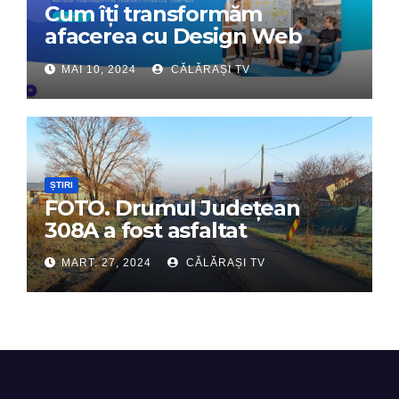
Cum îți transformăm
afacerea cu Design Web
Interactiv – Partenerul tău
MAI 10, 2024
CĂLĂRAȘI TV
digital de încredere
ȘTIRI
FOTO. Drumul Județean
308A a fost asfaltat
MART. 27, 2024
CĂLĂRAȘI TV