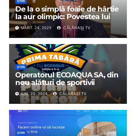
ȘTIRI
De la o simplă foaie de hârtie
la aur olimpic: Povestea lui
Dumitru Chirilă
MART. 24, 2025
CĂLĂRAȘI TV
ȘTIRI
Operatorul ECOAQUA SA, din
nou alături de sportivii
călărășeni. Începe „Prima
IUN. 20, 2024
CĂLĂRAȘI TV
Tabără”!
ȘTIRI