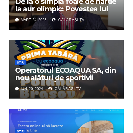
De la o simplă foaie de hârtie
la aur olimpic: Povestea lui
Dumitru Chirilă
MART. 24, 2025
CĂLĂRAȘI TV
ȘTIRI
Operatorul ECOAQUA SA, din
nou alături de sportivii
călărășeni. Începe „Prima
IUN. 20, 2024
CĂLĂRAȘI TV
Tabără”!
ȘTIRI