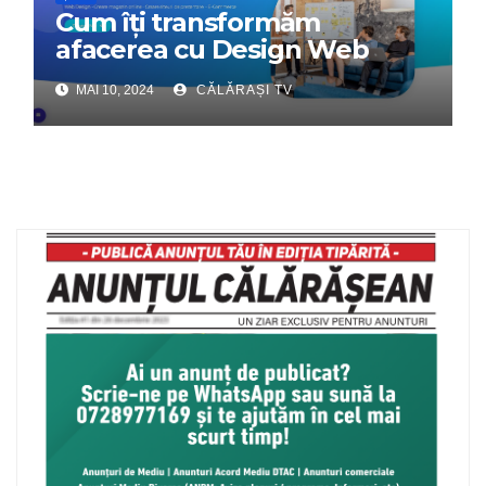
Cum îți transformăm
afacerea cu Design Web
Interactiv – Partenerul tău
MAI 10, 2024
CĂLĂRAȘI TV
digital de încredere