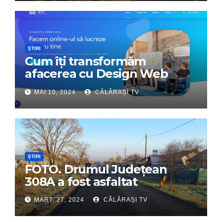
ȘTIRI
Cum îți transformăm
afacerea cu Design Web
Interactiv – Partenerul tău
MAI 10, 2024
CĂLĂRAȘI TV
digital de încredere
ȘTIRI
FOTO. Drumul Județean
308A a fost asfaltat
MART. 27, 2024
CĂLĂRAȘI TV