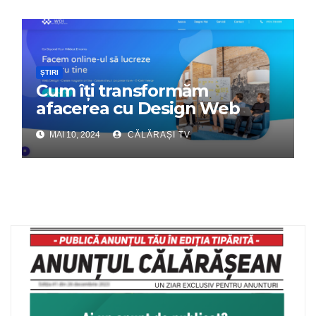
ȘTIRI
Cum îți transformăm
afacerea cu Design Web
Interactiv – Partenerul tău
MAI 10, 2024
CĂLĂRAȘI TV
digital de încredere