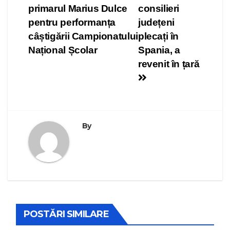
în
primarul Marius Dulce
consilieri
articole
pentru performanța
județeni
câștigării Campionatului
plecați în
Național Școlar
Spania, a
revenit în țară
By
POSTĂRI SIMILARE