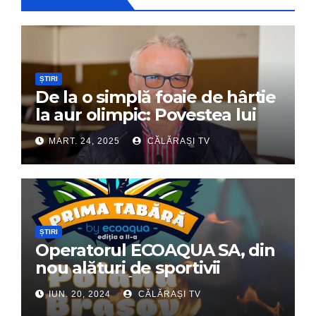
ȘTIRI
De la o simplă foaie de hârtie
la aur olimpic: Povestea lui
Dumitru Chirilă
MART. 24, 2025
CĂLĂRAȘI TV
ȘTIRI
Operatorul ECOAQUA SA, din
nou alături de sportivii
călărășeni. Începe „Prima
IUN. 20, 2024
CĂLĂRAȘI TV
Tabără”!