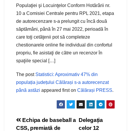
Populaţiei şi Locuinţelor Conform Hotărârii nr.
10 a Comisiei Centrale pentru RPL 2021, etapa
de autorecenzare s-a prelungit cu încă două
săptămâni, până în 27 mai 2022, perioadă în
care toţi cetăţenii pot să completeze
chestionarele online fie individual din confortul
propriu, fie asistaţi de către un recenzor în
spaţiile special […]
The post
Statistici: Aproximativ 47% din
populația județului Călărași s-a autorecenzat
până astăzi
appeared first on
Călărași PRESS
.
Navigare
Echipa de baseball a
Delegația
CSS, premiată de
celor 12