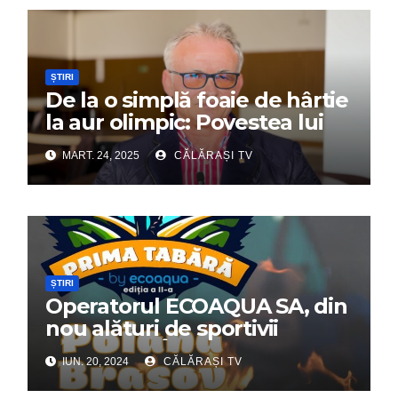
ȘTIRI
De la o simplă foaie de hârtie
la aur olimpic: Povestea lui
Dumitru Chirilă
MART. 24, 2025
CĂLĂRAȘI TV
ȘTIRI
Operatorul ECOAQUA SA, din
nou alături de sportivii
călărășeni. Începe „Prima
IUN. 20, 2024
CĂLĂRAȘI TV
Tabără”!