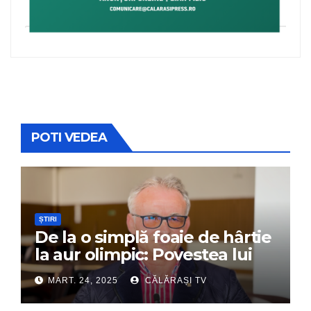
POTI VEDEA
ȘTIRI
De la o simplă foaie de hârtie
la aur olimpic: Povestea lui
Dumitru Chirilă
MART. 24, 2025
CĂLĂRAȘI TV