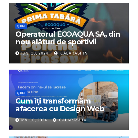
ȘTIRI
Operatorul ECOAQUA SA, din
nou alături de sportivii
călărășeni. Începe „Prima
IUN. 20, 2024
CĂLĂRAȘI TV
Tabără”!
ȘTIRI
Cum îți transformăm
afacerea cu Design Web
Interactiv – Partenerul tău
MAI 10, 2024
CĂLĂRAȘI TV
digital de încredere