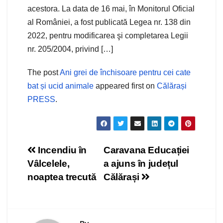
acestora. La data de 16 mai, în Monitorul Oficial
al României, a fost publicată Legea nr. 138 din
2022, pentru modificarea şi completarea Legii
nr. 205/2004, privind […]
The post
Ani grei de închisoare pentru cei cate
bat și ucid animale
appeared first on
Călărași
PRESS
.
Navigare
Incendiu în
Caravana Educației
Vâlcelele,
a ajuns în județul
în
noaptea trecută
Călărași
articole