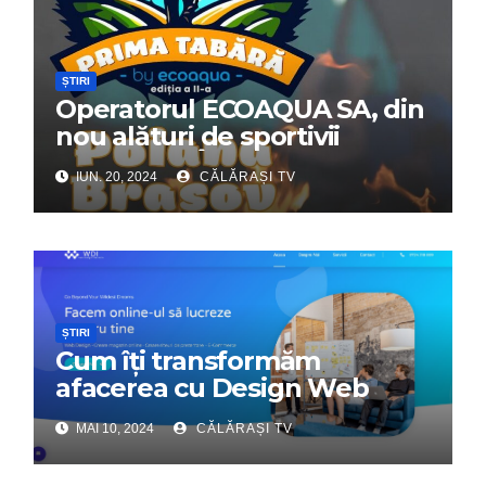
ȘTIRI
Operatorul ECOAQUA SA, din
nou alături de sportivii
călărășeni. Începe „Prima
IUN. 20, 2024
CĂLĂRAȘI TV
Tabără”!
ȘTIRI
Cum îți transformăm
afacerea cu Design Web
Interactiv – Partenerul tău
MAI 10, 2024
CĂLĂRAȘI TV
digital de încredere