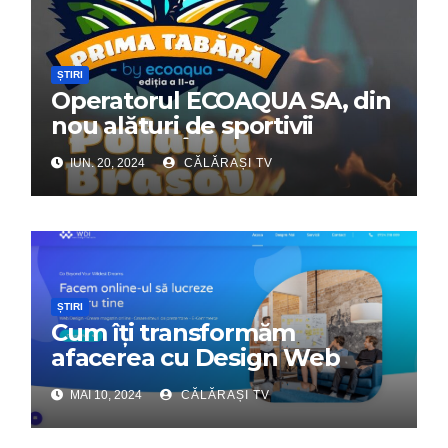
ȘTIRI
Operatorul ECOAQUA SA, din
nou alături de sportivii
călărășeni. Începe „Prima
IUN. 20, 2024
CĂLĂRAȘI TV
Tabără”!
ȘTIRI
Cum îți transformăm
afacerea cu Design Web
Interactiv – Partenerul tău
MAI 10, 2024
CĂLĂRAȘI TV
digital de încredere