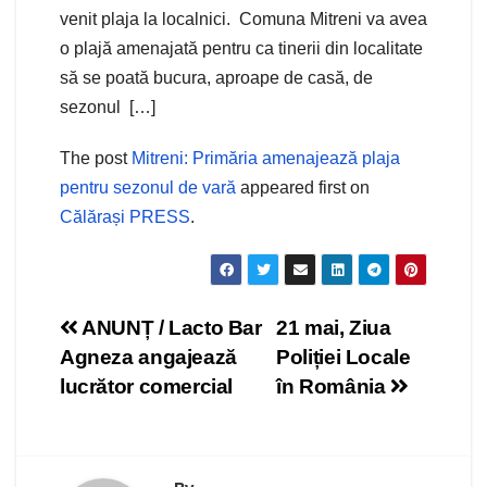
venit plaja la localnici. Comuna Mitreni va avea
o plajă amenajată pentru ca tinerii din localitate
să se poată bucura, aproape de casă, de
sezonul […]
The post
Mitreni: Primăria amenajează plaja
pentru sezonul de vară
appeared first on
Călărași PRESS
.
Navigare
ANUNȚ / Lacto Bar
21 mai, Ziua
Agneza angajează
Poliției Locale
în
lucrător comercial
în România
articole