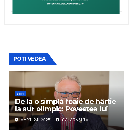
POTI VEDEA
ȘTIRI
De la o simplă foaie de hârtie
la aur olimpic: Povestea lui
Dumitru Chirilă
MART. 24, 2025
CĂLĂRAȘI TV