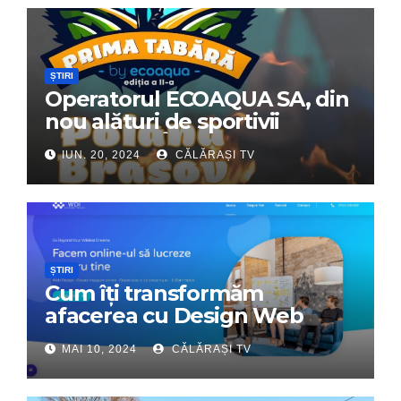
ȘTIRI
Operatorul ECOAQUA SA, din
nou alături de sportivii
călărășeni. Începe „Prima
IUN. 20, 2024
CĂLĂRAȘI TV
Tabără”!
ȘTIRI
Cum îți transformăm
afacerea cu Design Web
Interactiv – Partenerul tău
MAI 10, 2024
CĂLĂRAȘI TV
digital de încredere