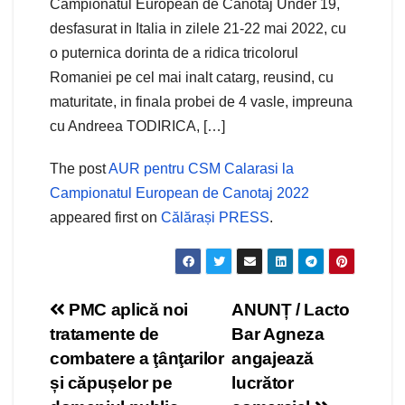
Campionatul European de Canotaj Under 19,
desfasurat in Italia in zilele 21-22 mai 2022, cu
o puternica dorinta de a ridica tricolorul
Romaniei pe cel mai inalt catarg, reusind, cu
maturitate, in finala probei de 4 vasle, impreuna
cu Andreea TODIRICA, […]
The post
AUR pentru CSM Calarasi la
Campionatul European de Canotaj 2022
appeared first on
Călărași PRESS
.
Navigare
PMC aplică noi
ANUNȚ / Lacto
tratamente de
Bar Agneza
în
combatere a ţânţarilor
angajează
articole
și căpușelor pe
lucrător