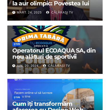
la aur olimpic: Povestea lui
Dumitru Chirilă
MART. 24, 2025
CĂLĂRAȘI TV
ȘTIRI
Operatorul ECOAQUA SA, din
nou alături de sportivii
călărășeni. Începe „Prima
IUN. 20, 2024
CĂLĂRAȘI TV
Tabără”!
ȘTIRI
Cum îți transformăm
afacerea cu Design Web