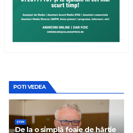
POTI VEDEA
ȘTIRI
De la o simplă foaie de hârtie