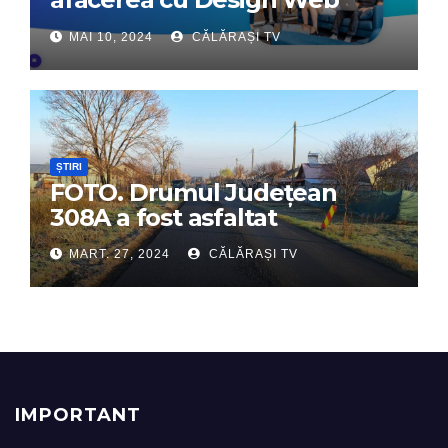
Interactiv – Partenerul tău
MAI 10, 2024
CĂLĂRAȘI TV
digital de încredere
ȘTIRI
FOTO. Drumul Județean
308A a fost asfaltat
MART. 27, 2024
CĂLĂRAȘI TV
IMPORTANT