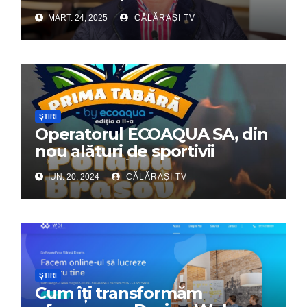
Dumitru Chirilă
MART. 24, 2025
CĂLĂRAȘI TV
ȘTIRI
Operatorul ECOAQUA SA, din
nou alături de sportivii
călărășeni. Începe „Prima
IUN. 20, 2024
CĂLĂRAȘI TV
Tabără”!
ȘTIRI
Cum îți transformăm