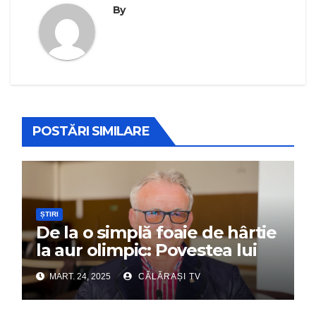
By
POSTĂRI SIMILARE
ȘTIRI
De la o simplă foaie de hârtie
la aur olimpic: Povestea lui
Dumitru Chirilă
MART. 24, 2025
CĂLĂRAȘI TV