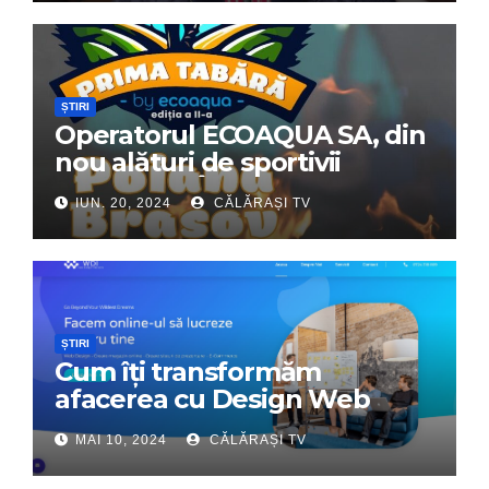
ȘTIRI
Operatorul ECOAQUA SA, din
nou alături de sportivii
călărășeni. Începe „Prima
IUN. 20, 2024
CĂLĂRAȘI TV
Tabără”!
ȘTIRI
Cum îți transformăm
afacerea cu Design Web
Interactiv – Partenerul tău
MAI 10, 2024
CĂLĂRAȘI TV
digital de încredere