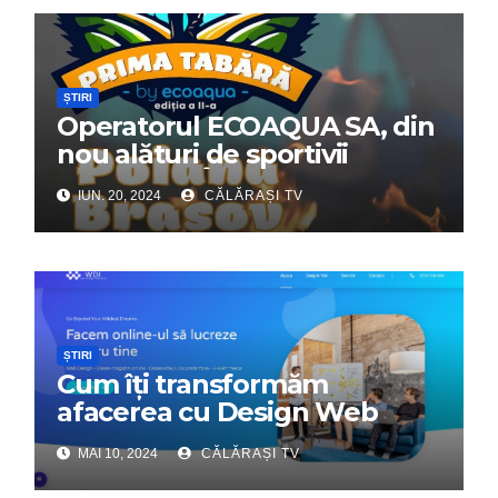
ȘTIRI
Operatorul ECOAQUA SA, din
nou alături de sportivii
călărășeni. Începe „Prima
IUN. 20, 2024
CĂLĂRAȘI TV
Tabără”!
ȘTIRI
Cum îți transformăm
afacerea cu Design Web
Interactiv – Partenerul tău
MAI 10, 2024
CĂLĂRAȘI TV
digital de încredere