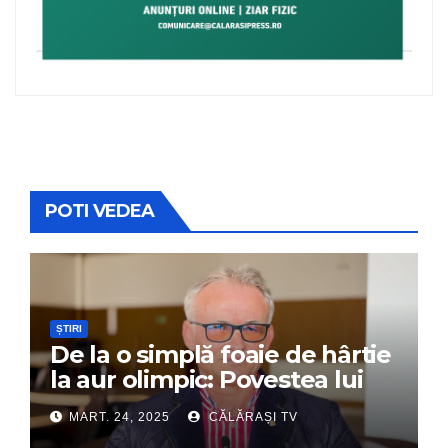
POTI VEDEA
ȘTIRI
De la o simplă foaie de hârtie
la aur olimpic: Povestea lui
Dumitru Chirilă
MART. 24, 2025
CĂLĂRAȘI TV