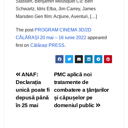
Stassen, Benjamin Mousquet Cu: Ben
Schwartz, Idris Elba, Jim Carrey, James
Marsden Gen film: Acţiune, Aventuri, […]
The post
PROGRAM CINEMA 3D/2D
CĂLĂRAȘI 20 mai – 16 iunie 2022
appeared
first on
Călărași PRESS
.
Navigare
ANAF:
PMC aplică noi
Declarația
tratamente de
în
unică poate fi
combatere a ţânţarilor
articole
depusă până
și căpușelor pe
în 25 mai
domeniul public