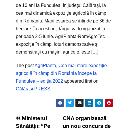
de 10 ani la Fundulea, în judeţul Călăraşi, la
cea mai dinamică expoziţie agricolă în câmp
din România. Manifestarea se întinde pe 36 de
hectare. În acest an, târgul va fi organizat în
perioada 2-5 iunie. AgriPlanta-RomAgroTec
expoziţie în câmp, loturi demonstrative şi
demonstraţii cu maşini agricole, este […]
The post
AgriPlanta, Cea mai mare expoziţie
agricolă în câmp din România începe la
Fundulea – ediția 2022
appeared first on
Călărași PRESS
.
Navigare
Ministerul
CNA organizează
Sănătății: “Pe
un nou concurs de