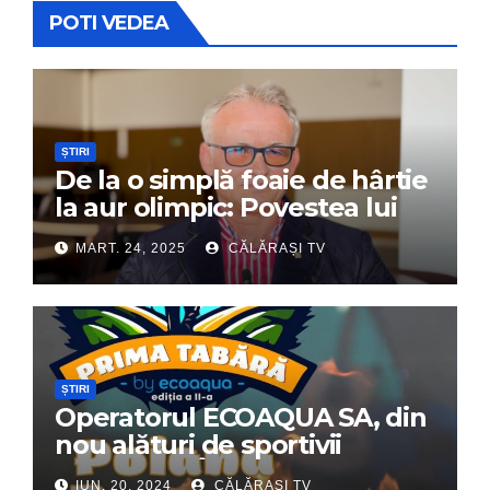
POTI VEDEA
ȘTIRI
De la o simplă foaie de hârtie
la aur olimpic: Povestea lui
Dumitru Chirilă
MART. 24, 2025
CĂLĂRAȘI TV
ȘTIRI
Operatorul ECOAQUA SA, din
nou alături de sportivii
călărășeni. Începe „Prima
IUN. 20, 2024
CĂLĂRAȘI TV