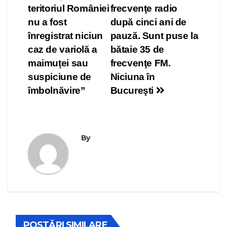
în
teritoriul României
frecvenţe radio
articole
nu a fost
după cinci ani de
înregistrat niciun
pauză. Sunt puse la
caz de variolă a
bătaie 35 de
maimuței sau
frecvenţe FM.
suspiciune de
Niciuna în
îmbolnăvire”
Bucureşti
By
POSTĂRI SIMILARE