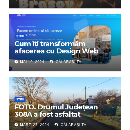
Tabără”!
ȘTIRI
Cum îți transformăm
afacerea cu Design Web
Interactiv – Partenerul tău
MAI 10, 2024
CĂLĂRAȘI TV
digital de încredere
ȘTIRI
FOTO. Drumul Județean
308A a fost asfaltat
MART. 27, 2024
CĂLĂRAȘI TV