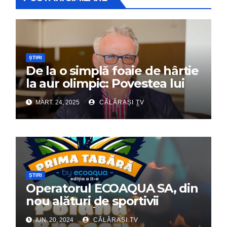
ȘTIRI
De la o simplă foaie de hârtie
la aur olimpic: Povestea lui
Dumitru Chirilă
MART. 24, 2025
CĂLĂRAȘI TV
ȘTIRI
Operatorul ECOAQUA SA, din
nou alături de sportivii
călărășeni. Începe „Prima
IUN. 20, 2024
CĂLĂRAȘI TV
Tabără”!