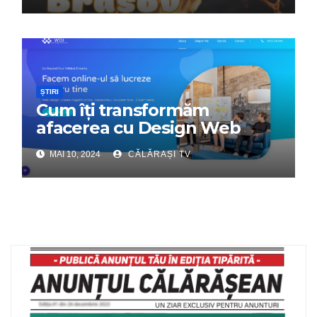
ȘTIRI
Cum îți transformăm
afacerea cu Design Web
Interactiv – Partenerul tău
MAI 10, 2024
CĂLĂRAȘI TV
digital de încredere