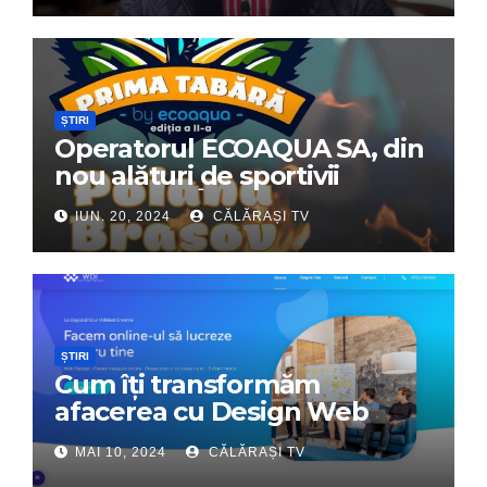
ȘTIRI
Operatorul ECOAQUA SA, din
nou alături de sportivii
călărășeni. Începe „Prima
IUN. 20, 2024
CĂLĂRAȘI TV
Tabără”!
ȘTIRI
Cum îți transformăm
afacerea cu Design Web
Interactiv – Partenerul tău
MAI 10, 2024
CĂLĂRAȘI TV
digital de încredere