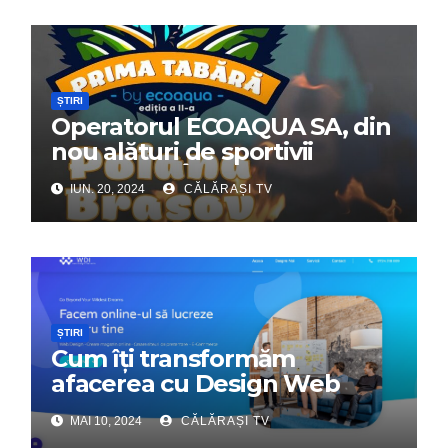
ȘTIRI
Operatorul ECOAQUA SA, din
nou alături de sportivii
călărășeni. Începe „Prima
IUN. 20, 2024
CĂLĂRAȘI TV
Tabără”!
ȘTIRI
Cum îți transformăm
afacerea cu Design Web
Interactiv – Partenerul tău
MAI 10, 2024
CĂLĂRAȘI TV
digital de încredere