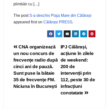
plimbări cu […]
The post
S-a deschis Plaja Mare din Călărași
appeared first on
Călărași PRESS
.
Navigare
CNA organizează
IPJ Călărași,
un nou concurs de
acțiune în zilele
în
frecvenţe radio după
de weekend:
articole
cinci ani de pauză.
200 de
Sunt puse la bătaie
intervenții prin
35 de frecvenţe FM.
112, peste 30 de
Niciuna în Bucureşti
infracțiuni
constatate