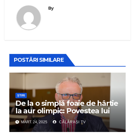
By
POSTĂRI SIMILARE
ȘTIRI
De la o simplă foaie de hârtie
la aur olimpic: Povestea lui
Dumitru Chirilă
MART. 24, 2025
CĂLĂRAȘI TV