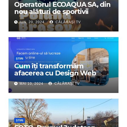
Operatorul ECOAQUA SA, din
nou alături de sportivii
călărășeni. Începe „Prima
IUN. 20, 2024
CĂLĂRAȘI TV
Tabără”!
ȘTIRI
Cum îți transformăm
afacerea cu Design Web
Interactiv – Partenerul tău
MAI 10, 2024
CĂLĂRAȘI TV
digital de încredere
ȘTIRI