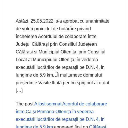
Astăzi, 25.05.2022, s-a aprobat cu unanimitate
de voturi proiectul de hotărâre privind
încheierea Acordului de colaborare între
Județul Călărași prin Consiliul Județean
Călărași și Municipiul Oltenița, prin Consiliul
Local al Municipiului Oltenița, în vederea
executării lucrărilor de reparații pe D.N. 4, în
lungime de 5,9 km. „Îi mulțumesc domnului
președinte Vasile Iliuță pentru sprijinul acordat
[…]
The post
A fost semnat Acordul de colaborare
între CJ și Primăria Oltenița în vederea
executării lucrărilor de reparații pe D.N. 4, în
lungime de 5,9 km
appeared first on
Călărași