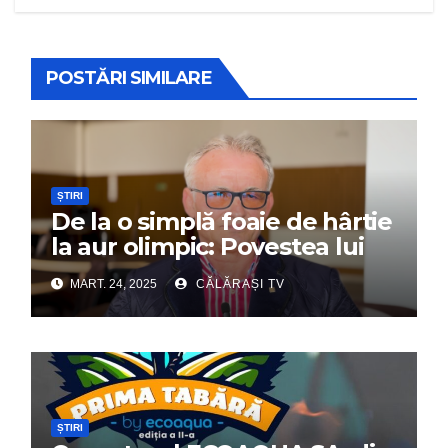
POSTĂRI SIMILARE
ȘTIRI
De la o simplă foaie de hârtie
la aur olimpic: Povestea lui
Dumitru Chirilă
MART. 24, 2025
CĂLĂRAȘI TV
ȘTIRI