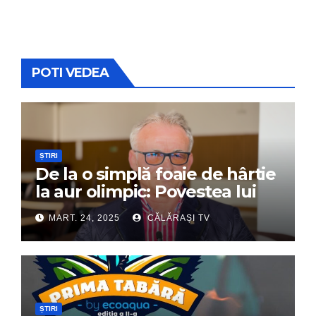
POTI VEDEA
ȘTIRI
De la o simplă foaie de hârtie
la aur olimpic: Povestea lui
Dumitru Chirilă
MART. 24, 2025
CĂLĂRAȘI TV
ȘTIRI