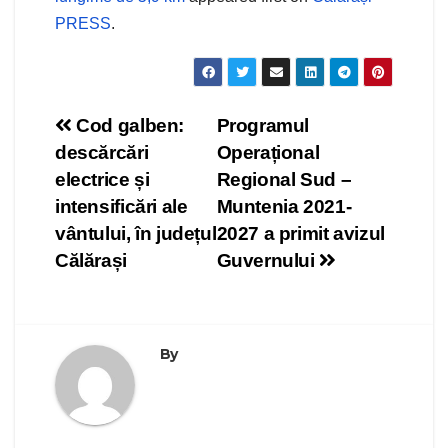
PRESS
.
Navigare
Cod galben:
Programul
descărcări
Operațional
în
electrice și
Regional Sud –
articole
intensificări ale
Muntenia 2021-
vântului, în județul
2027 a primit avizul
Călărași
Guvernului
By