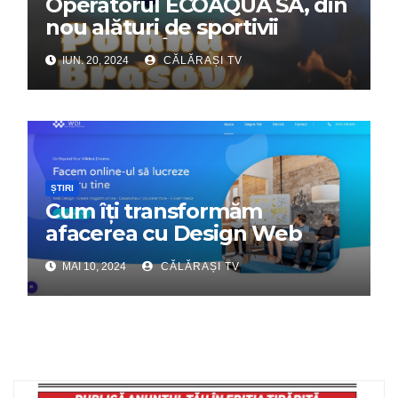
Operatorul ECOAQUA SA, din
nou alături de sportivii
călărășeni. Începe „Prima
IUN. 20, 2024
CĂLĂRAȘI TV
Tabără”!
ȘTIRI
Cum îți transformăm
afacerea cu Design Web
Interactiv – Partenerul tău
MAI 10, 2024
CĂLĂRAȘI TV
digital de încredere