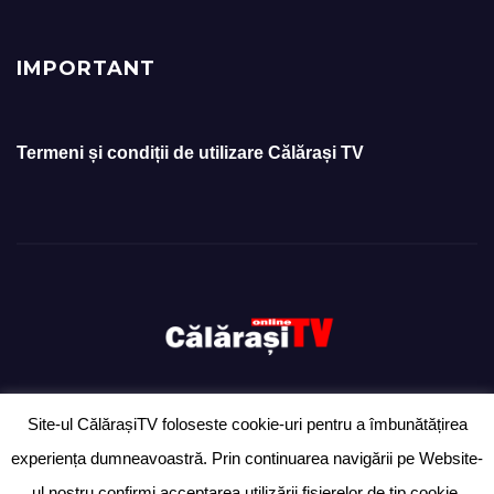
IMPORTANT
Termeni și condiții de utilizare Călărași TV
Site-ul CălărașiTV foloseste cookie-uri pentru a îmbunătățirea
Proudly powered by WordPress
|
Theme: Newsup by
Themeansar
.
experiența dumneavoastră. Prin continuarea navigării pe Website-
Ziarul „Anunțul Călărășean” – exclusiv pentru anunțuri
Ultimă oră
ul nostru confirmi acceptarea utilizării fişierelor de tip cookie.