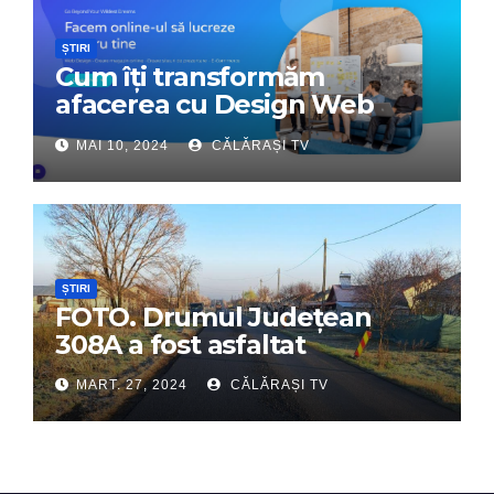
ȘTIRI
Cum îți transformăm
afacerea cu Design Web
Interactiv – Partenerul tău
MAI 10, 2024
CĂLĂRAȘI TV
digital de încredere
ȘTIRI
FOTO. Drumul Județean
308A a fost asfaltat
MART. 27, 2024
CĂLĂRAȘI TV