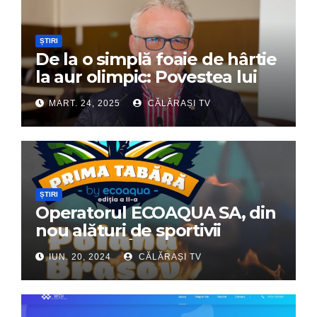
ȘTIRI
De la o simplă foaie de hârtie
la aur olimpic: Povestea lui
Dumitru Chirilă
MART. 24, 2025
CĂLĂRAȘI TV
ȘTIRI
Operatorul ECOAQUA SA, din
nou alături de sportivii
călărășeni. Începe „Prima
IUN. 20, 2024
CĂLĂRAȘI TV
Tabără”!