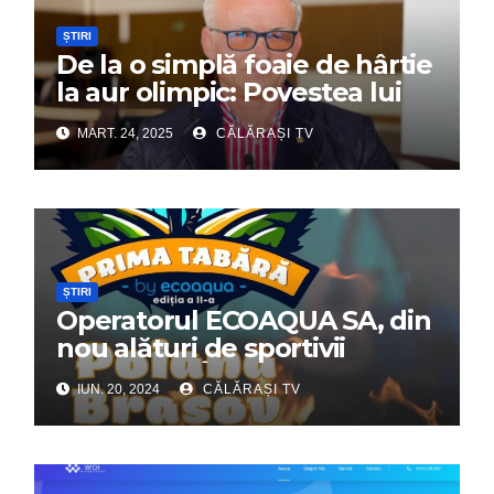
ȘTIRI
De la o simplă foaie de hârtie
la aur olimpic: Povestea lui
Dumitru Chirilă
MART. 24, 2025
CĂLĂRAȘI TV
ȘTIRI
Operatorul ECOAQUA SA, din
nou alături de sportivii
călărășeni. Începe „Prima
IUN. 20, 2024
CĂLĂRAȘI TV
Tabără”!