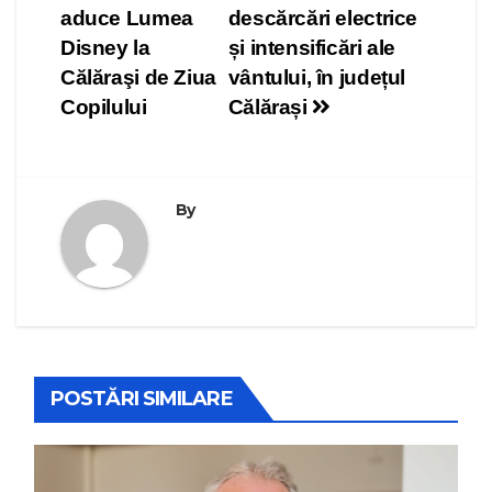
aduce Lumea
descărcări electrice
în
Disney la
și intensificări ale
articole
Călăraşi de Ziua
vântului, în județul
Copilului
Călărași
By
POSTĂRI SIMILARE