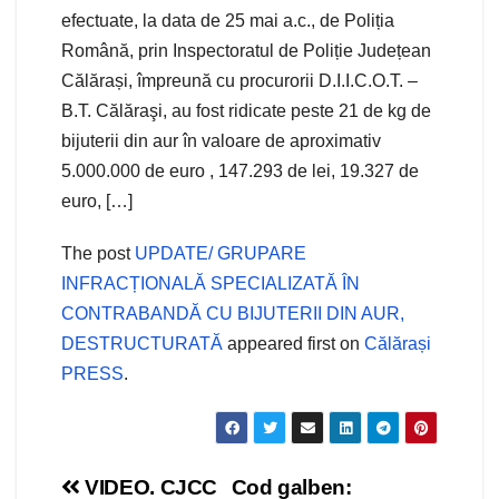
efectuate, la data de 25 mai a.c., de Poliția
Română, prin Inspectoratul de Poliție Județean
Călărași, împreună cu procurorii D.I.I.C.O.T. –
B.T. Călăraşi, au fost ridicate peste 21 de kg de
bijuterii din aur în valoare de aproximativ
5.000.000 de euro , 147.293 de lei, 19.327 de
euro, […]
The post
UPDATE/ GRUPARE
INFRACȚIONALĂ SPECIALIZATĂ ÎN
CONTRABANDĂ CU BIJUTERII DIN AUR,
DESTRUCTURATĂ
appeared first on
Călărași
PRESS
.
Navigare
VIDEO. CJCC
Cod galben: