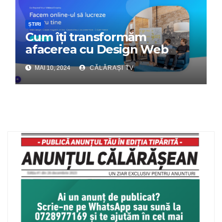
ȘTIRI
Cum îți transformăm
afacerea cu Design Web
Interactiv – Partenerul tău
MAI 10, 2024
CĂLĂRAȘI TV
digital de încredere