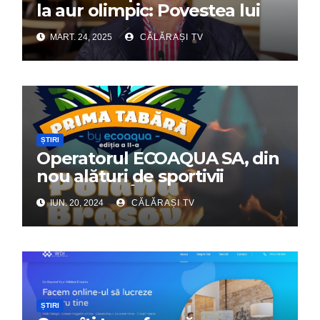
la aur olimpic: Povestea lui
Dumitru Chirilă
MART. 24, 2025
CĂLĂRAȘI TV
ȘTIRI
Operatorul ECOAQUA SA, din
nou alături de sportivii
călărășeni. Începe „Prima
IUN. 20, 2024
CĂLĂRAȘI TV
Tabără”!
ȘTIRI