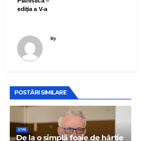
Pianistica –
ediția a V-a
By
POSTĂRI SIMILARE
ȘTIRI
De la o simplă foaie de hârtie