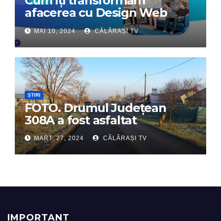
Cum îți transformăm
afacerea cu Design Web
Interactiv – Partenerul tău
MAI 10, 2024
CĂLĂRAȘI TV
digital de încredere
ȘTIRI
FOTO. Drumul Județean
308A a fost asfaltat
MART. 27, 2024
CĂLĂRAȘI TV
IMPORTANT