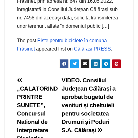
Frăsinet, prin adresa nr. 647 din 16.05.2022,
înregistrată la Consiliul Judeţean Călăraşi sub
nr. 7458 din aceeaşi dată, solicită transmiterea
unor terenuri, aflate în domeniul public […]
The post
Piste pentru biciclete în comuna
Frăsinet
appeared first on
Călărași PRESS
.
Navigare
VIDEO. Consiliul
„CALATORIND
Județean Călărași a
în
PRINTRE
aprobat bugetul de
articole
SUNETE”,
venituri și cheltuieli
Concursul
pentru societatea
National de
Drumuri și Poduri
Interpretare
S.A. Călărași