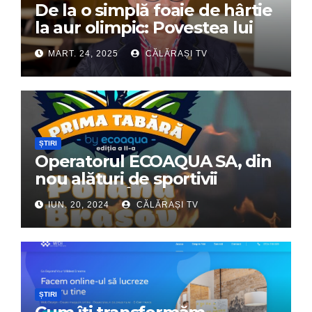
De la o simplă foaie de hârtie
la aur olimpic: Povestea lui
Dumitru Chirilă
MART. 24, 2025
CĂLĂRAȘI TV
ȘTIRI
Operatorul ECOAQUA SA, din
nou alături de sportivii
călărășeni. Începe „Prima
IUN. 20, 2024
CĂLĂRAȘI TV
Tabără”!
ȘTIRI