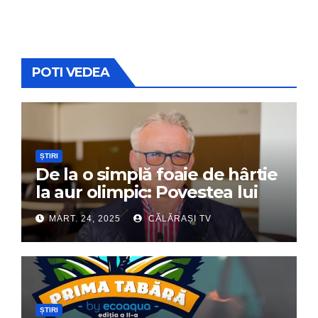
POTI VEDEA
ȘTIRI
De la o simplă foaie de hârtie
la aur olimpic: Povestea lui
Dumitru Chirilă
MART. 24, 2025
CĂLĂRAȘI TV
ȘTIRI