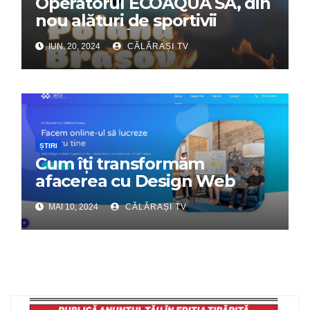
Operatorul ECOAQUA SA, din
nou alături de sportivii
călărășeni. Începe „Prima
IUN. 20, 2024
CĂLĂRAȘI TV
Tabără”!
ȘTIRI
Cum îți transformăm
afacerea cu Design Web
Interactiv – Partenerul tău
MAI 10, 2024
CĂLĂRAȘI TV
digital de încredere