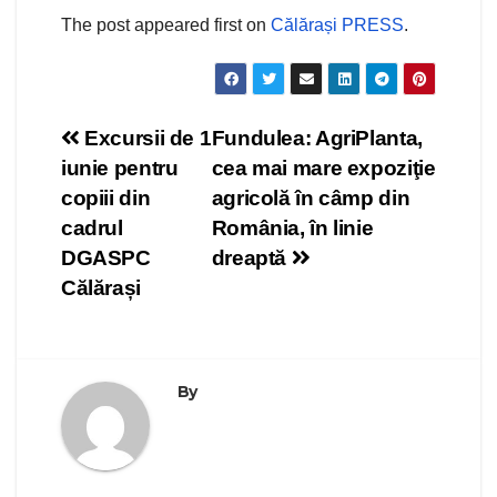
The post
appeared first on
Călărași PRESS
.
Navigare
Excursii de 1
Fundulea: AgriPlanta,
iunie pentru
cea mai mare expoziţie
în
copiii din
agricolă în câmp din
articole
cadrul
România, în linie
DGASPC
dreaptă
Călărași
By