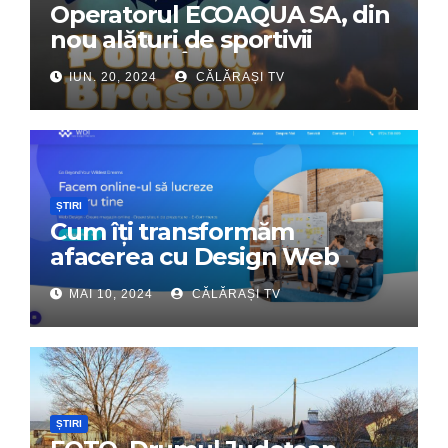
Operatorul ECOAQUA SA, din
nou alături de sportivii
călărășeni. Începe „Prima
IUN. 20, 2024
CĂLĂRAȘI TV
Tabără”!
ȘTIRI
Cum îți transformăm
afacerea cu Design Web
Interactiv – Partenerul tău
MAI 10, 2024
CĂLĂRAȘI TV
digital de încredere
ȘTIRI