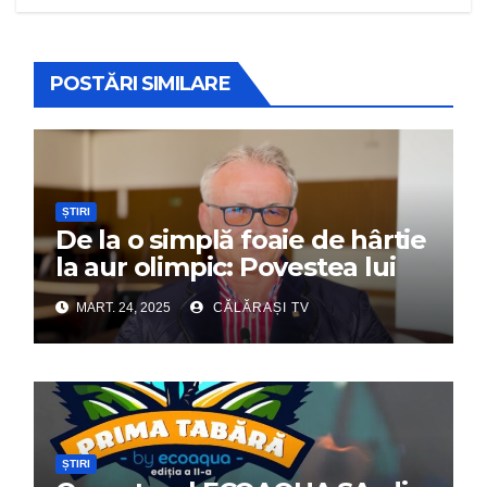
POSTĂRI SIMILARE
ȘTIRI
De la o simplă foaie de hârtie
la aur olimpic: Povestea lui
Dumitru Chirilă
MART. 24, 2025
CĂLĂRAȘI TV
ȘTIRI