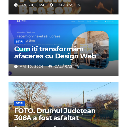
călărășeni. Începe „Prima
IUN. 20, 2024
CĂLĂRAȘI TV
Tabără”!
ȘTIRI
Cum îți transformăm
afacerea cu Design Web
Interactiv – Partenerul tău
MAI 10, 2024
CĂLĂRAȘI TV
digital de încredere
ȘTIRI
FOTO. Drumul Județean
308A a fost asfaltat