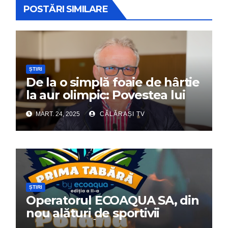
POSTĂRI SIMILARE
ȘTIRI
De la o simplă foaie de hârtie
la aur olimpic: Povestea lui
Dumitru Chirilă
MART. 24, 2025
CĂLĂRAȘI TV
ȘTIRI
Operatorul ECOAQUA SA, din
nou alături de sportivii
călărășeni. Începe „Prima