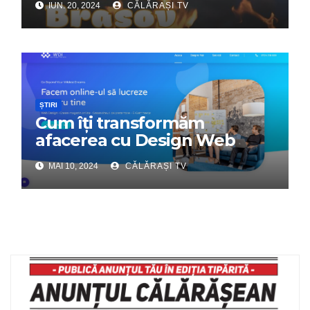
IUN. 20, 2024
CĂLĂRAȘI TV
Tabără”!
ȘTIRI
Cum îți transformăm
afacerea cu Design Web
Interactiv – Partenerul tău
MAI 10, 2024
CĂLĂRAȘI TV
digital de încredere