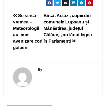
Navigare
Se strică
Bîrcă: Astăzi, copiii din
vremea –
comunele Lupșanu și
în
Meteorologii
Mânăstirea, județul
articole
au emis
Călărași, au făcut legea
avertizare cod
în Parlament!
galben
By