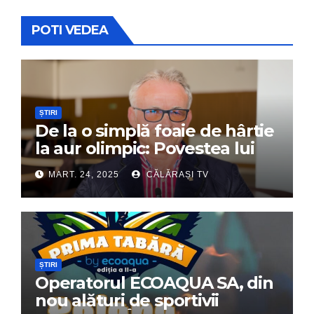
POTI VEDEA
ȘTIRI
De la o simplă foaie de hârtie
la aur olimpic: Povestea lui
Dumitru Chirilă
MART. 24, 2025
CĂLĂRAȘI TV
ȘTIRI
Operatorul ECOAQUA SA, din
nou alături de sportivii