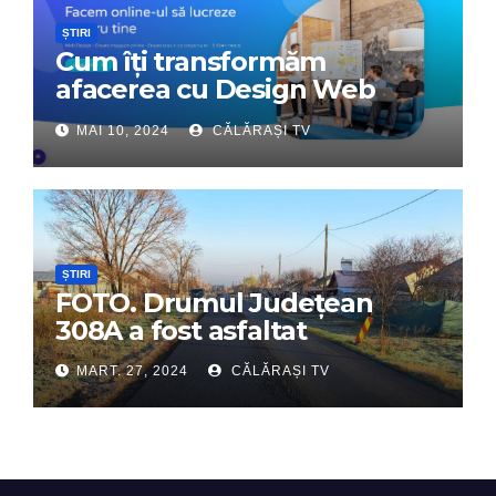
ȘTIRI
Cum îți transformăm
afacerea cu Design Web
Interactiv – Partenerul tău
MAI 10, 2024
CĂLĂRAȘI TV
digital de încredere
ȘTIRI
FOTO. Drumul Județean
308A a fost asfaltat
MART. 27, 2024
CĂLĂRAȘI TV