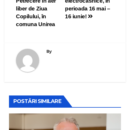
Petrecere în aer
electrocasnice, în
în
liber de Ziua
perioada 16 mai –
articole
Copilului, în
16 iunie!
comuna Unirea
By
POSTĂRI SIMILARE