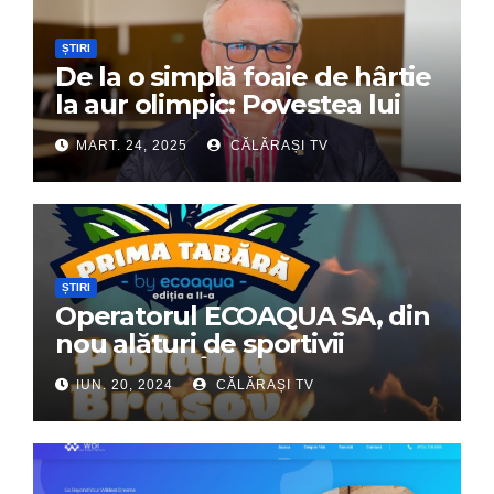
ȘTIRI
De la o simplă foaie de hârtie
la aur olimpic: Povestea lui
Dumitru Chirilă
MART. 24, 2025
CĂLĂRAȘI TV
ȘTIRI
Operatorul ECOAQUA SA, din
nou alături de sportivii
călărășeni. Începe „Prima
IUN. 20, 2024
CĂLĂRAȘI TV
Tabără”!