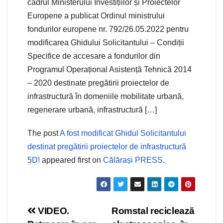
cadrul Ministerului Investițiilor și Proiectelor
Europene a publicat Ordinul ministrului
fondurilor europene nr. 792/26.05.2022 pentru
modificarea Ghidului Solicitantului – Condiții
Specifice de accesare a fondurilor din
Programul Operațional Asistență Tehnică 2014
– 2020 destinate pregătirii proiectelor de
infrastructură în domeniile mobilitate urbană,
regenerare urbană, infrastructură […]
The post
A fost modificat Ghidul Solicitantului
destinat pregătirii proiectelor de infrastructură
5D!
appeared first on
Călărași PRESS
.
Navigare
VIDEO.
Romstal reciclează