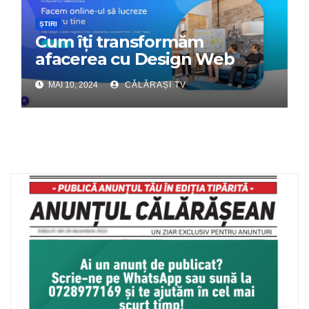
ȘTIRI
Cum îți transformăm
afacerea cu Design Web
Interactiv – Partenerul tău
MAI 10, 2024
CĂLĂRAȘI TV
digital de încredere