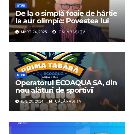
ȘTIRI
De la o simplă foaie de hârtie
la aur olimpic: Povestea lui
Dumitru Chirilă
MART. 24, 2025
CĂLĂRAȘI TV
ȘTIRI
Operatorul ECOAQUA SA, din
nou alături de sportivii
călărășeni. Începe „Prima
IUN. 20, 2024
CĂLĂRAȘI TV
Tabără”!