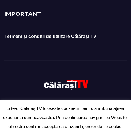
IMPORTANT
Termeni și condiții de utilizare Călărași TV
Site-ul CălărașiTV foloseste cookie-uri pentru a îmbunătățirea
Proudly powered by WordPress
|
Theme: Newsup by
Themeansar
.
experiența dumneavoastră. Prin continuarea navigării pe Website-
Ziarul „Anunțul Călărășean” – exclusiv pentru anunțuri
Ultimă oră
ul nostru confirmi acceptarea utilizării fişierelor de tip cookie.