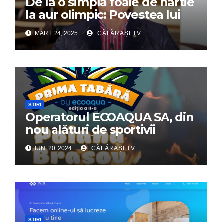
De la o simplă foaie de hârtie
la aur olimpic: Povestea lui
Dumitru Chirilă
MART. 24, 2025
CĂLĂRAȘI TV
ȘTIRI
Operatorul ECOAQUA SA, din
nou alături de sportivii
călărășeni. Începe „Prima
IUN. 20, 2024
CĂLĂRAȘI TV
Tabără”!
ȘTIRI