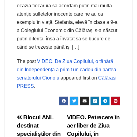
ocazia fiecăruia să acordăm puțin mai multă
atenție sufletelor inocente care ne au ca
exemplu în viață. Stefania, elevă în clasa a 9-a
a Colegiului Economic din Călărași s-a născut
puțin diferită, însă a învățat să se bucure de
când se trezește până își […]
The post
VIDEO. De Ziua Copilului, o tânără
din Independența a primit un cadou din partea
senatorului Cionoiu
appeared first on
Călărași
PRESS
.
Navigare
Blocul ANL
VIDEO. Petrecere în
destinat
aer liber de Ziua
în
specialiștilor din
Copilului, în