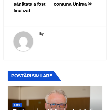
articole
sănătate a fost
comuna Unirea
finalizat
By
POSTĂRI SIMILARE
ȘTIRI