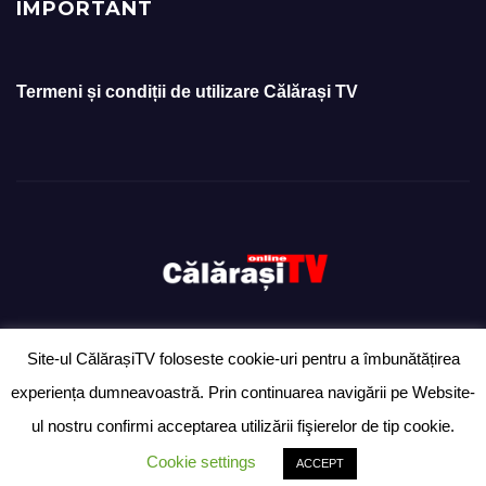
IMPORTANT
Termeni și condiții de utilizare Călărași TV
Site-ul CălărașiTV foloseste cookie-uri pentru a îmbunătățirea
Proudly powered by WordPress
|
Theme: Newsup by
Themeansar
.
experiența dumneavoastră. Prin continuarea navigării pe Website-
Ziarul „Anunțul Călărășean” – exclusiv pentru anunțuri
Ultimă oră
ul nostru confirmi acceptarea utilizării fişierelor de tip cookie.
Știri
Politică
Despre
Cookie settings
ACCEPT