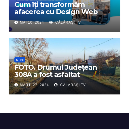
Cum îți transformăm
afacerea cu Design Web
Interactiv – Partenerul tău
MAI 10, 2024
CĂLĂRAȘI TV
digital de încredere
ȘTIRI
FOTO. Drumul Județean
308A a fost asfaltat
MART. 27, 2024
CĂLĂRAȘI TV