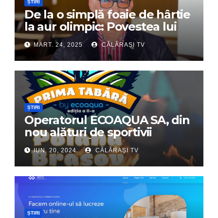
ȘTIRI
De la o simplă foaie de hârtie
la aur olimpic: Povestea lui
Dumitru Chirilă
MART. 24, 2025
CĂLĂRAȘI TV
ȘTIRI
Operatorul ECOAQUA SA, din
nou alături de sportivii
călărășeni. Începe „Prima
IUN. 20, 2024
CĂLĂRAȘI TV
Tabără”!
ȘTIRI