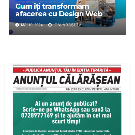
Cum îți transformăm
afacerea cu Design Web
Interactiv – Partenerul tău
MAI 10, 2024
CĂLĂRAȘI TV
digital de încredere