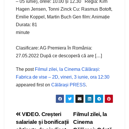
– 05 iunie), orele: 10.00 și 12.30 Regia: Kim
Hagen Jensen, Tonni Zinck Cu: Rasmus Botoft,
Emilie Koppel, Martin Buch Gen film: Animație
Durata: 81
minute
Clasificare: AG Premiera în România:
27.05.2022 După ce descoperă că are […]
The post
Filmul zilei, la Cinema Călărași:
Fabrica de vise – 2D, vineri, 3 iunie, ora 12:30
appeared first on
Călărași PRESS
.
Navigare
VIDEO. Creșteri
Filmul zilei, la
salariale și bonificații
Cinema
în