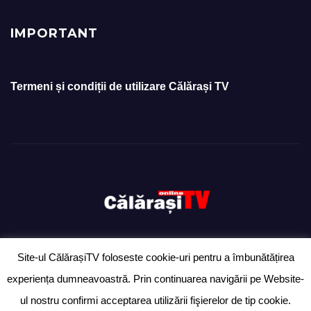
IMPORTANT
Termeni și condiții de utilizare Călărași TV
Site-ul CălărașiTV foloseste cookie-uri pentru a îmbunătățirea
Proudly powered by WordPress
|
Theme: Newsup by
Themeansar
.
experiența dumneavoastră. Prin continuarea navigării pe Website-
Ziarul „Anunțul Călărășean” – exclusiv pentru anunțuri
Ultimă oră
ul nostru confirmi acceptarea utilizării fişierelor de tip cookie.