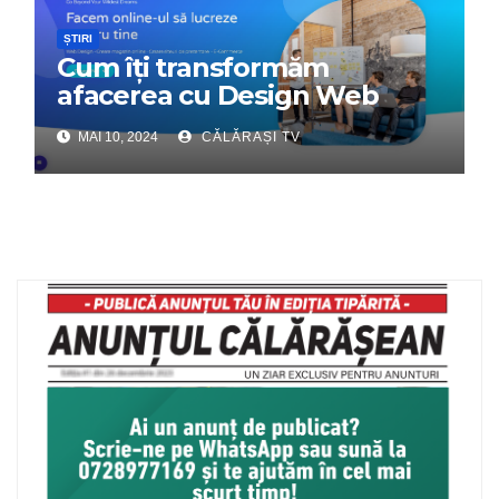
ȘTIRI
Cum îți transformăm
afacerea cu Design Web
Interactiv – Partenerul tău
MAI 10, 2024
CĂLĂRAȘI TV
digital de încredere