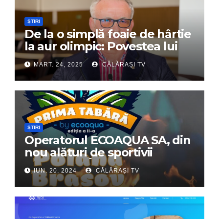
ȘTIRI
De la o simplă foaie de hârtie
la aur olimpic: Povestea lui
Dumitru Chirilă
MART. 24, 2025
CĂLĂRAȘI TV
ȘTIRI
Operatorul ECOAQUA SA, din
nou alături de sportivii
călărășeni. Începe „Prima
IUN. 20, 2024
CĂLĂRAȘI TV
Tabără”!