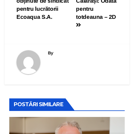
obținute de sindicat
Călărași: Odată
articole
pentru lucrătorii
pentru
Ecoaqua S.A.
totdeauna – 2D
By
POSTĂRI SIMILARE