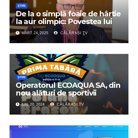
ȘTIRI
De la o simplă foaie de hârtie
la aur olimpic: Povestea lui
Dumitru Chirilă
MART. 24, 2025
CĂLĂRAȘI TV
ȘTIRI
Operatorul ECOAQUA SA, din
nou alături de sportivii
călărășeni. Începe „Prima
IUN. 20, 2024
CĂLĂRAȘI TV
Tabără”!