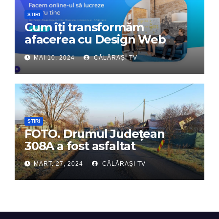
ȘTIRI
Cum îți transformăm
afacerea cu Design Web
Interactiv – Partenerul tău
MAI 10, 2024
CĂLĂRAȘI TV
digital de încredere
ȘTIRI
FOTO. Drumul Județean
308A a fost asfaltat
MART. 27, 2024
CĂLĂRAȘI TV