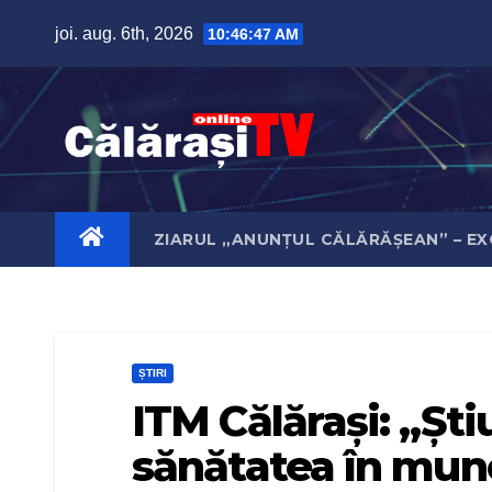
Skip
joi. aug. 6th, 2026
10:46:48 AM
to
content
ZIARUL „ANUNȚUL CĂLĂRĂȘEAN” – EX
ȘTIRI
ITM Călărași: „Ştiu
sănătatea în mun