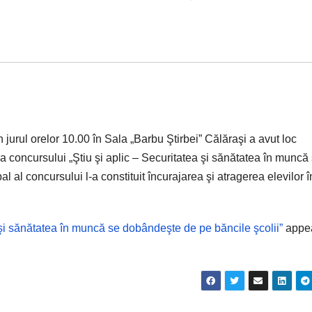
ul orelor 10.00 în Sala „Barbu Ştirbei” Călăraşi a avut loc
a concursului „Ştiu şi aplic – Securitatea şi sănătatea în muncă
l al concursului l-a constituit încurajarea şi atragerea elevilor î
a şi sănătatea în muncă se dobândeşte de pe băncile şcolii”
appe