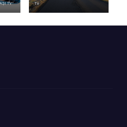
ȘI TV
TV
–
dere