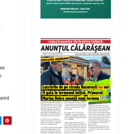
 se
n
ared