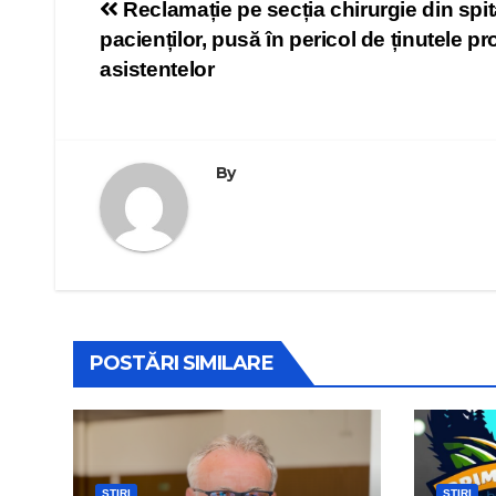
Navigare
Reclamație pe secția chirurgie din spi
pacienților, pusă în pericol de ținutele p
în
asistentelor
articole
By
POSTĂRI SIMILARE
ȘTIRI
ȘTIRI