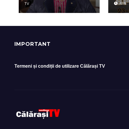
IUN.
TV
spor
Înce
Tabă
IMPORTANT
Termeni și condiții de utilizare Călărași TV