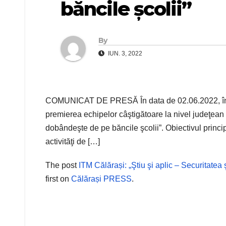
băncile şcolii”
By
IUN. 3, 2022
COMUNICAT DE PRESĂ În data de 02.06.2022, în jur
premierea echipelor câştigătoare la nivel judeţean 
dobândeşte de pe băncile şcolii”. Obiectivul principa
activităţi de […]
The post
ITM Călărași: „Ştiu şi aplic – Securitate
first on
Călărași PRESS
.