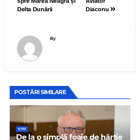
articole
spre Marea Neagră și
Aviator
Delta Dunării
Diaconu
By
POSTĂRI SIMILARE
ȘTIRI
De la o simplă foaie de hârtie