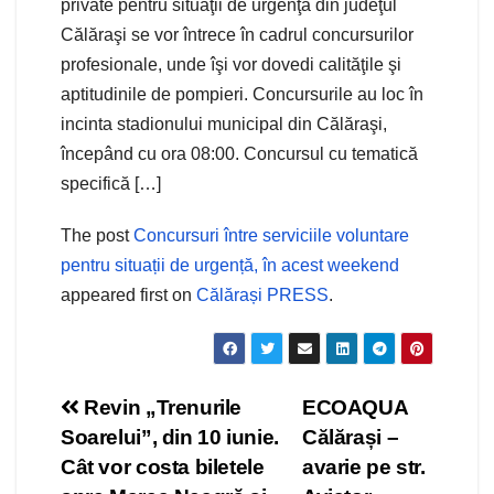
private pentru situaţii de urgenţă din judeţul
Călăraşi se vor întrece în cadrul concursurilor
profesionale, unde îşi vor dovedi calităţile şi
aptitudinile de pompieri. Concursurile au loc în
incinta stadionului municipal din Călăraşi,
începând cu ora 08:00. Concursul cu tematică
specifică […]
The post
Concursuri între serviciile voluntare
pentru situații de urgență, în acest weekend
appeared first on
Călărași PRESS
.
Navigare
Revin „Trenurile
ECOAQUA
Soarelui”, din 10 iunie.
Călărași –
în
Cât vor costa biletele
avarie pe str.