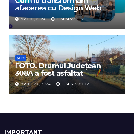
Cum îți transformăm
afacerea cu Design Web
Interactiv – Partenerul tău
MAI 10, 2024
CĂLĂRAȘI TV
digital de încredere
ȘTIRI
FOTO. Drumul Județean
308A a fost asfaltat
MART. 27, 2024
CĂLĂRAȘI TV
IMPORTANT