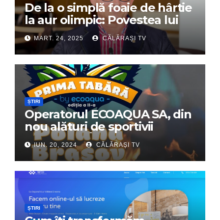
De la o simplă foaie de hârtie
la aur olimpic: Povestea lui
Dumitru Chirilă
MART. 24, 2025
CĂLĂRAȘI TV
ȘTIRI
Operatorul ECOAQUA SA, din
nou alături de sportivii
călărășeni. Începe „Prima
IUN. 20, 2024
CĂLĂRAȘI TV
Tabără”!
ȘTIRI