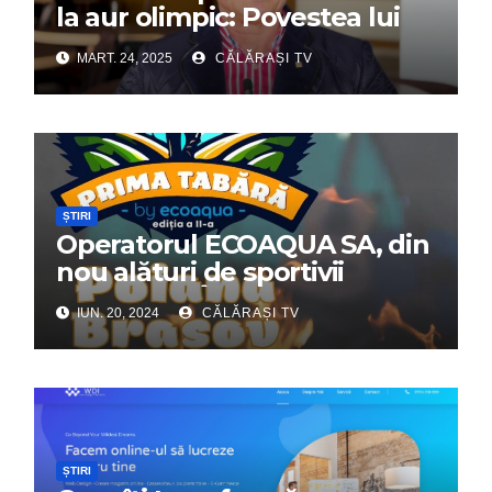
la aur olimpic: Povestea lui
Dumitru Chirilă
MART. 24, 2025
CĂLĂRAȘI TV
ȘTIRI
Operatorul ECOAQUA SA, din
nou alături de sportivii
călărășeni. Începe „Prima
IUN. 20, 2024
CĂLĂRAȘI TV
Tabără”!
ȘTIRI