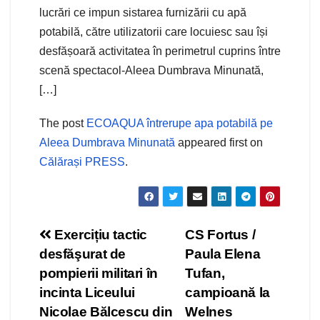
lucrări ce impun sistarea furnizării cu apă
potabilă, către utilizatorii care locuiesc sau își
desfășoară activitatea în perimetrul cuprins între
scenă spectacol-Aleea Dumbrava Minunată,
[…]
The post
ECOAQUA întrerupe apa potabilă pe
Aleea Dumbrava Minunată
appeared first on
Călărași PRESS
.
Navigare
Exercițiu tactic
CS Fortus /
desfăşurat de
Paula Elena
în
pompierii militari în
Tufan,
articole
incinta Liceului
campioană la
Nicolae Bălcescu din
Welnes