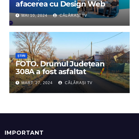
afacerea cu Design Web
Interactiv – Partenerul tău
MAI 10, 2024
CĂLĂRAȘI TV
digital de încredere
ȘTIRI
FOTO. Drumul Județean
308A a fost asfaltat
MART. 27, 2024
CĂLĂRAȘI TV
IMPORTANT