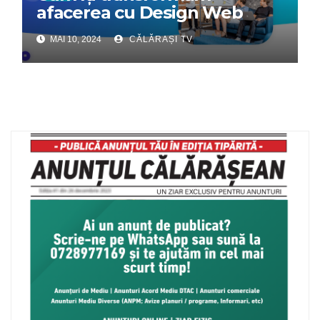
afacerea cu Design Web
Interactiv – Partenerul tău
MAI 10, 2024
CĂLĂRAȘI TV
digital de încredere