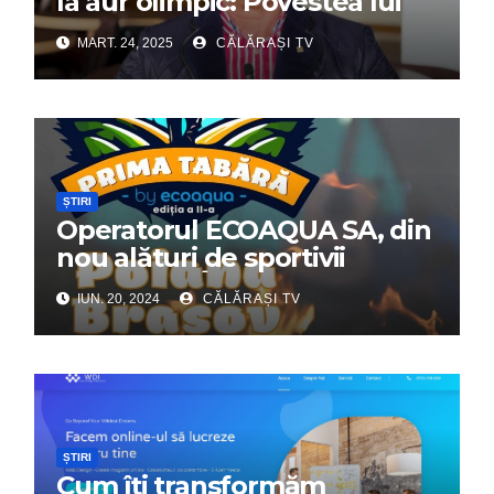
la aur olimpic: Povestea lui
Dumitru Chirilă
MART. 24, 2025
CĂLĂRAȘI TV
ȘTIRI
Operatorul ECOAQUA SA, din
nou alături de sportivii
călărășeni. Începe „Prima
IUN. 20, 2024
CĂLĂRAȘI TV
Tabără”!
ȘTIRI
Cum îți transformăm