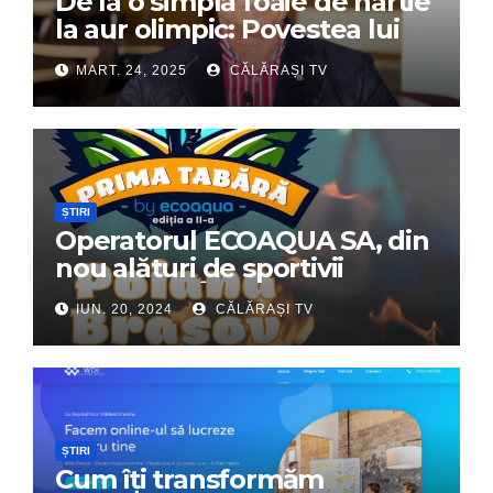
De la o simplă foaie de hârtie
la aur olimpic: Povestea lui
Dumitru Chirilă
MART. 24, 2025
CĂLĂRAȘI TV
ȘTIRI
Operatorul ECOAQUA SA, din
nou alături de sportivii
călărășeni. Începe „Prima
IUN. 20, 2024
CĂLĂRAȘI TV
Tabără”!
ȘTIRI
Cum îți transformăm