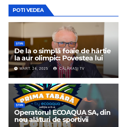
POTI VEDEA
ȘTIRI
De la o simplă foaie de hârtie
la aur olimpic: Povestea lui
Dumitru Chirilă
MART. 24, 2025
CĂLĂRAȘI TV
ȘTIRI
Operatorul ECOAQUA SA, din
nou alături de sportivii
călărășeni. Începe „Prima