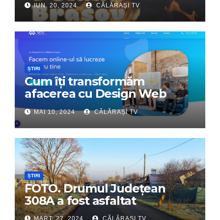
IUN. 20, 2024
CĂLĂRAȘI TV
Tabără”!
ȘTIRI
Cum îți transformăm
afacerea cu Design Web
Interactiv – Partenerul tău
MAI 10, 2024
CĂLĂRAȘI TV
digital de încredere
ȘTIRI
FOTO. Drumul Județean
308A a fost asfaltat
MART. 27, 2024
CĂLĂRAȘI TV