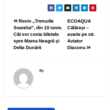
Navigare
Revin „Trenurile
ECOAQUA
Soarelui”, din 10 iunie.
Călărași –
în
Cât vor costa biletele
avarie pe str.
articole
spre Marea Neagră și
Aviator
Delta Dunării
Diaconu
By