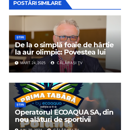
POSTĂRI SIMILARE
ȘTIRI
De la o simplă foaie de hârtie
la aur olimpic: Povestea lui
Dumitru Chirilă
MART. 24, 2025
CĂLĂRAȘI TV
ȘTIRI
Operatorul ECOAQUA SA, din
nou alături de sportivii
călărășeni. Începe „Prima