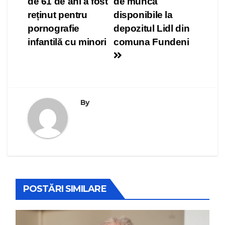
de 61 de ani a fost
de muncă
în
reținut pentru
disponibile la
articole
pornografie
depozitul Lidl din
infantilă cu minori
comuna Fundeni
By
POSTĂRI SIMILARE