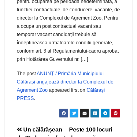
pentru ocuparea pe perioadă nedeterminată, a
funcției contractuale, de conducere, vacante, de
director la Complexul de Agrement Zoo. Pentru
a ocupa un post contractual vacant sau
temporar vacant candidații trebuie să
îndeplinească următoarele condiții generale,
conform art. 3 al Regulamentului-cadru aprobat
prin Hotărârea Guvernului nr. […]
The post
ANUNȚ / Primăria Municipiului
Călărași angajează director la Complexul de
Agrement Zoo
appeared first on
Călărași
PRESS
.
Navigare
Un călărășean
Peste 100 locuri