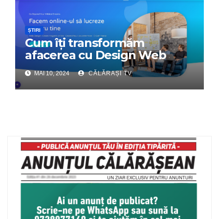
ȘTIRI
Cum îți transformăm
afacerea cu Design Web
Interactiv – Partenerul tău
MAI 10, 2024
CĂLĂRAȘI TV
digital de încredere