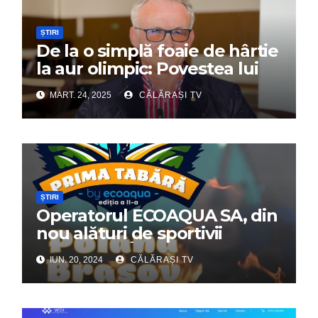
ȘTIRI
De la o simplă foaie de hârtie
la aur olimpic: Povestea lui
Dumitru Chirilă
MART. 24, 2025
CĂLĂRAȘI TV
ȘTIRI
Operatorul ECOAQUA SA, din
nou alături de sportivii
călărășeni. Începe „Prima
IUN. 20, 2024
CĂLĂRAȘI TV
Tabără”!