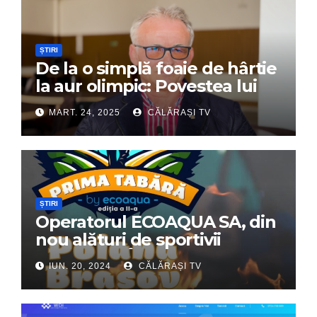
ȘTIRI
De la o simplă foaie de hârtie
la aur olimpic: Povestea lui
Dumitru Chirilă
MART. 24, 2025
CĂLĂRAȘI TV
ȘTIRI
Operatorul ECOAQUA SA, din
nou alături de sportivii
călărășeni. Începe „Prima
IUN. 20, 2024
CĂLĂRAȘI TV
Tabără”!