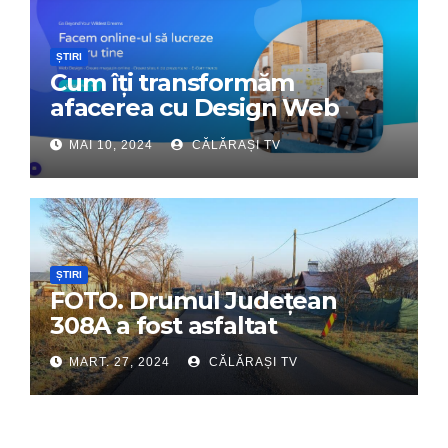
ȘTIRI
Cum îți transformăm
afacerea cu Design Web
Interactiv – Partenerul tău
MAI 10, 2024
CĂLĂRAȘI TV
digital de încredere
ȘTIRI
FOTO. Drumul Județean
308A a fost asfaltat
MART. 27, 2024
CĂLĂRAȘI TV