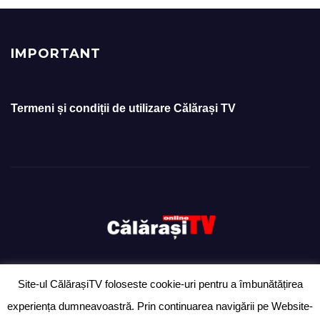
IMPORTANT
Termeni și condiții de utilizare Călărași TV
Site-ul CălărașiTV foloseste cookie-uri pentru a îmbunătățirea
Proudly powered by WordPress
|
Theme: Newsup by
Themeansar
.
experiența dumneavoastră. Prin continuarea navigării pe Website-