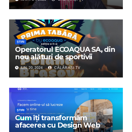
ȘTIRI
Operatorul ECOAQUA SA, din
nou alături de sportivii
călărășeni. Începe „Prima
IUN. 20, 2024
CĂLĂRAȘI TV
Tabără”!
ȘTIRI
Cum îți transformăm
afacerea cu Design Web