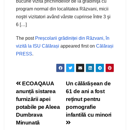
bucurie vizita prichindeilor de la grădiniţa cu
program normal din localitatea Răzvani, micii
noştri vizitatori având vârste cuprinse între 3 şi
6 […]
The post
Preșcolarii grădiniței din Răzvani, în
vizită la ISU Călărași
appeared first on
Călărași
PRESS
.
Navigare
ECOAQAUA
Un călărășean de
anunță sistarea
61 de ani a fost
în
furnizării apei
reținut pentru
articole
potabile pe Aleea
pornografie
Dumbrava
infantilă cu minori
Minunată