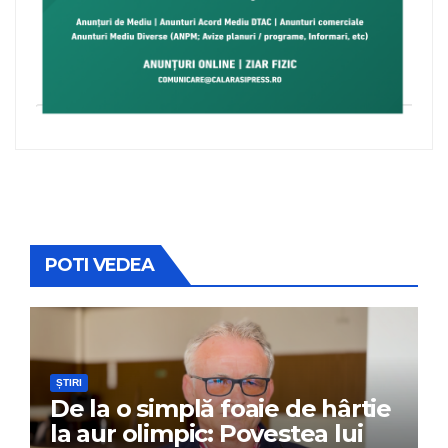
POTI VEDEA
ȘTIRI
De la o simplă foaie de hârtie
la aur olimpic: Povestea lui