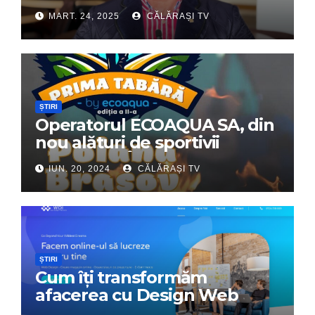
Dumitru Chirilă
MART. 24, 2025
CĂLĂRAȘI TV
ȘTIRI
Operatorul ECOAQUA SA, din
nou alături de sportivii
călărășeni. Începe „Prima
IUN. 20, 2024
CĂLĂRAȘI TV
Tabără”!
ȘTIRI
Cum îți transformăm
afacerea cu Design Web
Interactiv – Partenerul tău