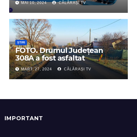
MAI 10, 2024
CĂLĂRAȘI TV
digital de încredere
ȘTIRI
FOTO. Drumul Județean
308A a fost asfaltat
MART. 27, 2024
CĂLĂRAȘI TV
IMPORTANT