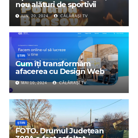
nou alături de sportivii
călărășeni. Începe „Prima
IUN. 20, 2024
CĂLĂRAȘI TV
Tabără”!
ȘTIRI
Cum îți transformăm
afacerea cu Design Web
Interactiv – Partenerul tău
MAI 10, 2024
CĂLĂRAȘI TV
digital de încredere
ȘTIRI
FOTO. Drumul Județean