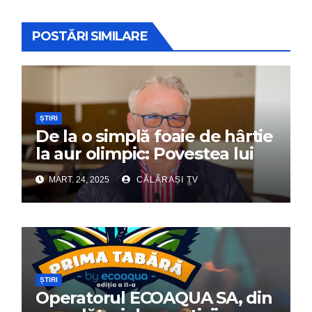
POSTĂRI SIMILARE
ȘTIRI
De la o simplă foaie de hârtie
la aur olimpic: Povestea lui
Dumitru Chirilă
MART. 24, 2025
CĂLĂRAȘI TV
ȘTIRI
Operatorul ECOAQUA SA, din