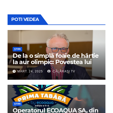
POTI VEDEA
ȘTIRI
De la o simplă foaie de hârtie
la aur olimpic: Povestea lui
Dumitru Chirilă
MART. 24, 2025
CĂLĂRAȘI TV
ȘTIRI
Operatorul ECOAQUA SA, din