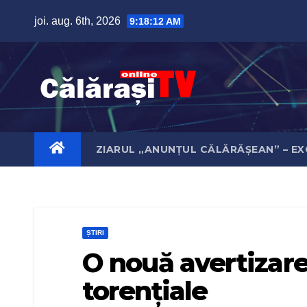
Skip
joi. aug. 6th, 2026
9:18:13 AM
to
content
ZIARUL „ANUNȚUL CĂLĂRĂȘEAN” – EX
ȘTIRI
O nouă avertizare
torențiale