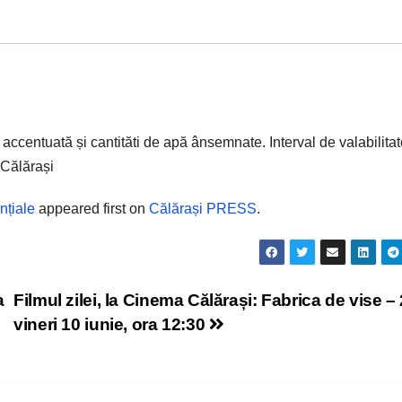
centuată și cantităti de apă ânsemnate. Interval de valabilitat
 Călărași
nțiale
appeared first on
Călărași PRESS
.
a
Filmul zilei, la Cinema Călărași: Fabrica de vise – 
vineri 10 iunie, ora 12:30