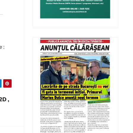
e :
2D ,