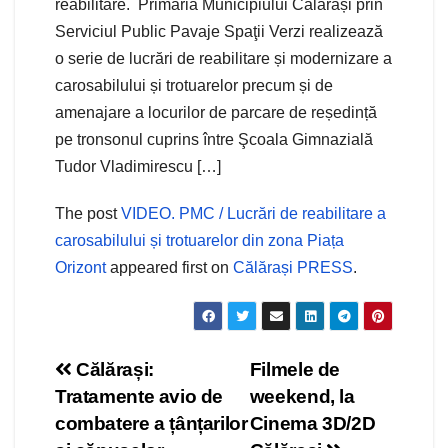
reabilitare. Primăria Municipiului Călărași prin
Serviciul Public Pavaje Spaţii Verzi realizează
o serie de lucrări de reabilitare și modernizare a
carosabilului și trotuarelor precum și de
amenajare a locurilor de parcare de reședință
pe tronsonul cuprins între Şcoala Gimnazială
Tudor Vladimirescu […]
The post
VIDEO. PMC / Lucrări de reabilitare a
carosabilului și trotuarelor din zona Piața
Orizont
appeared first on
Călărași PRESS
.
Navigare
Călărași:
Filmele de
Tratamente avio de
weekend, la
în
combatere a țânțarilor
Cinema 3D/2D