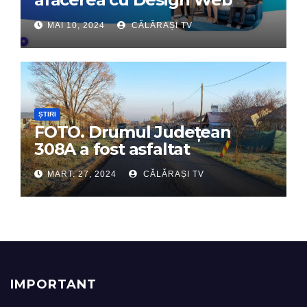
Interactiv – Partenerul tău
MAI 10, 2024
CĂLĂRAȘI TV
digital de încredere
ȘTIRI
FOTO. Drumul Județean
308A a fost asfaltat
MART. 27, 2024
CĂLĂRAȘI TV
IMPORTANT