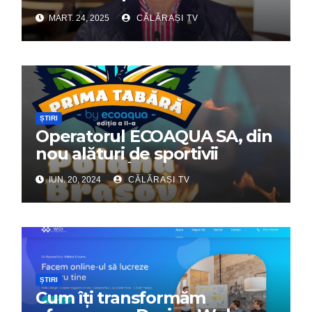
Dumitru Chirilă
MART. 24, 2025
CĂLĂRAȘI TV
ȘTIRI
Operatorul ECOAQUA SA, din
nou alături de sportivii
călărășeni. Începe „Prima
IUN. 20, 2024
CĂLĂRAȘI TV
Tabără”!
ȘTIRI
Cum îți transformăm