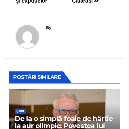
articole
și căpușelor
Călărași
By
POSTĂRI SIMILARE
ȘTIRI
De la o simplă foaie de hârtie
la aur olimpic: Povestea lui