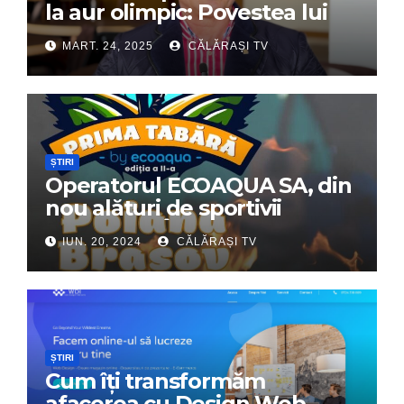
la aur olimpic: Povestea lui
Dumitru Chirilă
MART. 24, 2025
CĂLĂRAȘI TV
ȘTIRI
Operatorul ECOAQUA SA, din
nou alături de sportivii
călărășeni. Începe „Prima
IUN. 20, 2024
CĂLĂRAȘI TV
Tabără”!
ȘTIRI
Cum îți transformăm
afacerea cu Design Web