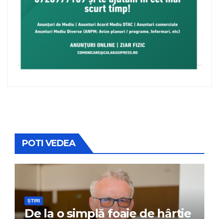
POTI VEDEA
ȘTIRI
De la o simplă foaie de hârtie