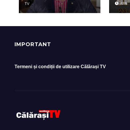
IUN.
TV
spor
Înce
Tabă
IMPORTANT
Termeni și condiții de utilizare Călărași TV