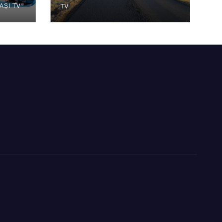
ȘI TV
TV
–
dere