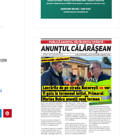
ește
i