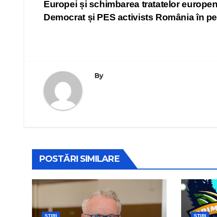
Europei și schimbarea tratatelor europen
în
Democrat și PES activists România în pest
articole
By
POSTĂRI SIMILARE
ȘTIRI
ȘTIRI