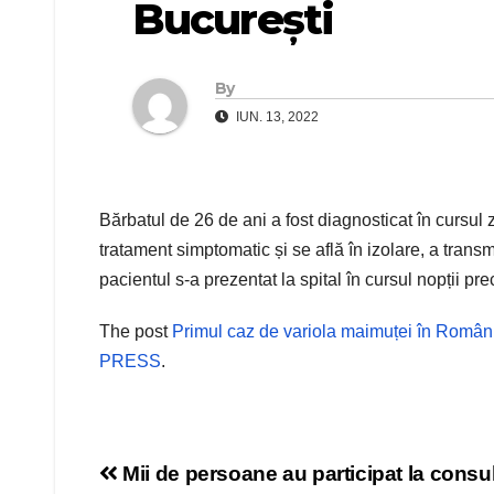
Bucureşti
By
IUN. 13, 2022
Bărbatul de 26 de ani a fost diagnosticat în cursul z
tratament simptomatic și se află în izolare, a transm
pacientul s-a prezentat la spital în cursul nopții p
The post
Primul caz de variola maimuței în Români
PRESS
.
Navigare
Mii de persoane au participat la consult