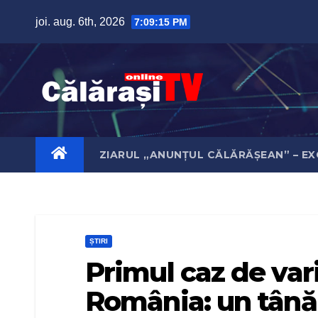
Skip
joi. aug. 6th, 2026
7:09:16 PM
to
content
ZIARUL „ANUNȚUL CĂLĂRĂȘEAN” – EX
ȘTIRI
Primul caz de var
România: un tânăr