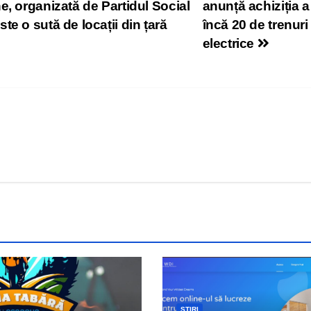
e, organizată de Partidul Social
anunță achiziția a
e o sută de locații din țară
încă 20 de trenuri
electrice
ȘTIRI