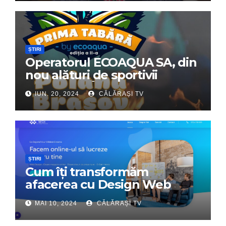
ȘTIRI
Operatorul ECOAQUA SA, din
nou alături de sportivii
călărășeni. Începe „Prima
IUN. 20, 2024
CĂLĂRAȘI TV
Tabără”!
ȘTIRI
Cum îți transformăm
afacerea cu Design Web
Interactiv – Partenerul tău
MAI 10, 2024
CĂLĂRAȘI TV
digital de încredere