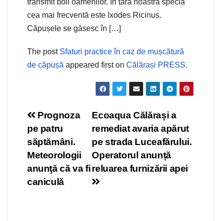
transmit boli oamenilor. În țara noastră specia
cea mai frecventă este Ixodes Ricinus.
Căpușele se găsesc în […]
The post
Sfaturi practice în caz de mușcătură
de căpușă
appeared first on
Călărași PRESS
.
Navigare
Prognoza
Ecoaqua Călărași a
pe patru
remediat avaria apărut
în
săptămâni.
pe strada Luceafărului.
articole
Meteorologii
Operatorul anunță
anunţă că va fi
reluarea furnizării apei
caniculă