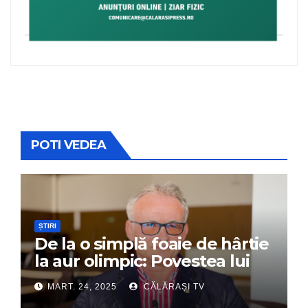
POTI VEDEA
ȘTIRI
De la o simplă foaie de hârtie
la aur olimpic: Povestea lui
Dumitru Chirilă
MART. 24, 2025
CĂLĂRAȘI TV