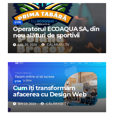
ȘTIRI
Operatorul ECOAQUA SA, din
nou alături de sportivii
călărășeni. Începe „Prima
IUN. 20, 2024
CĂLĂRAȘI TV
Tabără”!
ȘTIRI
Cum îți transformăm
afacerea cu Design Web
Interactiv – Partenerul tău
MAI 10, 2024
CĂLĂRAȘI TV
digital de încredere