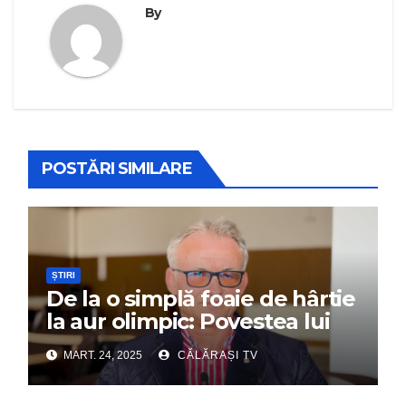
By
POSTĂRI SIMILARE
ȘTIRI
De la o simplă foaie de hârtie
la aur olimpic: Povestea lui
Dumitru Chirilă
MART. 24, 2025
CĂLĂRAȘI TV