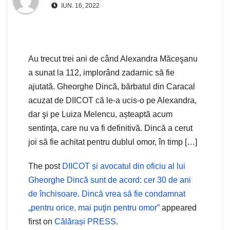
IUN. 16, 2022
Au trecut trei ani de când Alexandra Măceşanu
a sunat la 112, implorând zadarnic să fie
ajutată. Gheorghe Dincă, bărbatul din Caracal
acuzat de DIICOT că le-a ucis-o pe Alexandra,
dar şi pe Luiza Melencu, așteaptă acum
sentinţa, care nu va fi definitivă. Dincă a cerut
joi să fie achitat pentru dublul omor, în timp […]
The post
DIICOT și avocatul din oficiu al lui
Gheorghe Dincă sunt de acord: cer 30 de ani
de închisoare. Dincă vrea să fie condamnat
„pentru orice, mai puţin pentru omor”
appeared
first on
Călărași PRESS
.