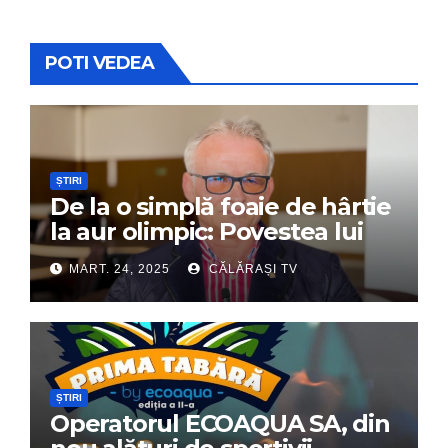
POTI VEDEA
ȘTIRI
De la o simplă foaie de hârtie
la aur olimpic: Povestea lui
Dumitru Chirilă
MART. 24, 2025
CĂLĂRAȘI TV
ȘTIRI
Operatorul ECOAQUA SA, din