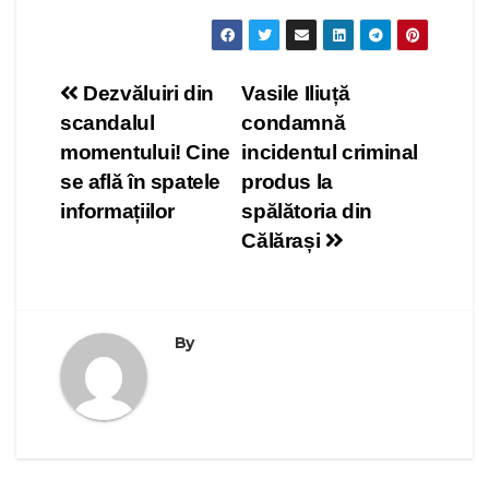
Navigare
Dezvăluiri din
Vasile Iliuță
scandalul
condamnă
în
momentului! Cine
incidentul criminal
articole
se află în spatele
produs la
informațiilor
spălătoria din
Călărași
By