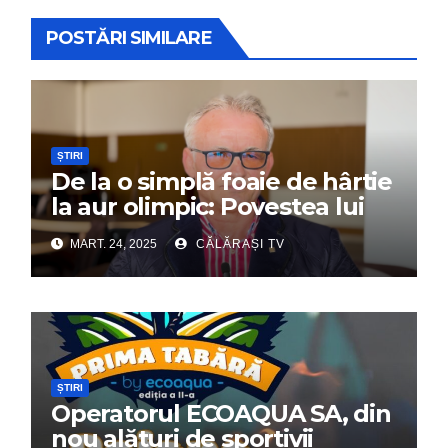
POSTĂRI SIMILARE
ȘTIRI
De la o simplă foaie de hârtie
la aur olimpic: Povestea lui
Dumitru Chirilă
MART. 24, 2025
CĂLĂRAȘI TV
ȘTIRI
Operatorul ECOAQUA SA, din
nou alături de sportivii