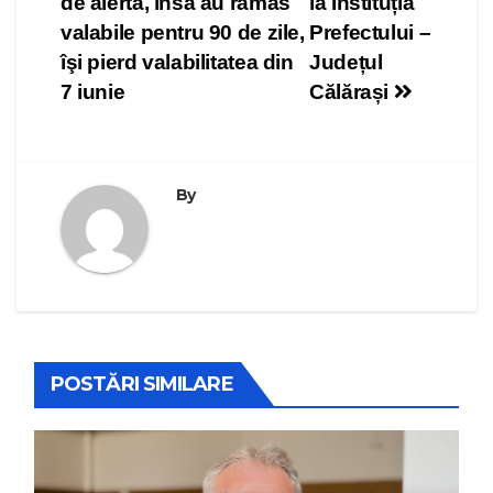
articole
de alertă, însă au rămas
la Instituția
valabile pentru 90 de zile,
Prefectului –
îşi pierd valabilitatea din
Județul
7 iunie
Călărași
By
POSTĂRI SIMILARE