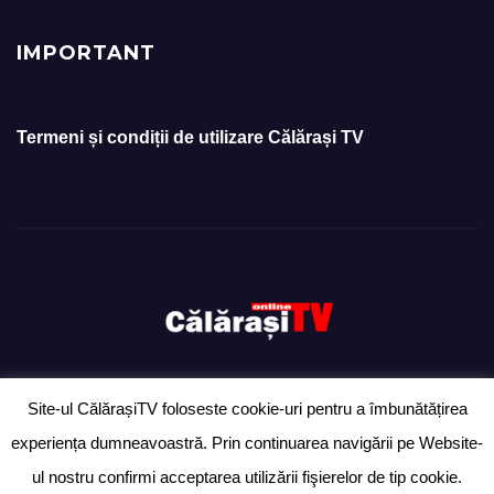
IMPORTANT
Termeni și condiții de utilizare Călărași TV
Site-ul CălărașiTV foloseste cookie-uri pentru a îmbunătățirea
Proudly powered by WordPress
|
Theme: Newsup by
Themeansar
.
experiența dumneavoastră. Prin continuarea navigării pe Website-
Ziarul „Anunțul Călărășean” – exclusiv pentru anunțuri
Ultimă oră
ul nostru confirmi acceptarea utilizării fişierelor de tip cookie.