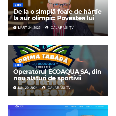
ȘTIRI
De la o simplă foaie de hârtie
la aur olimpic: Povestea lui
Dumitru Chirilă
MART. 24, 2025
CĂLĂRAȘI TV
ȘTIRI
Operatorul ECOAQUA SA, din
nou alături de sportivii
călărășeni. Începe „Prima
IUN. 20, 2024
CĂLĂRAȘI TV
Tabără”!