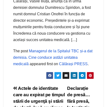
Călărași, Vasile Iliuță, anunță că în urma
demisiei domnului Dumitrescu Spiridon, a fost
numit domnul Cristian Onofrei în funcția de
director economic. Președintele și-a exprimat
mulțumirile pentru fosta conducere și își pune
încrederea că noua conducere va gestiona cu
același succes unitatea medicală. […]
The post
Managerul de la Spitalul TBC și-a dat
demisia. Cine conduce astăzi unitatea
medicală
appeared first on
Călărași PRESS
.
Navigare
Actele de identitate
Declarație
care au expirat pe timpul
de presă…
în
stării de urgenţă şi stării
fără presă,