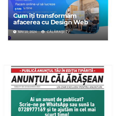
ȘTIRI
Cum îți transformăm
afacerea cu Design Web
Interactiv – Partenerul tău
MAI 10, 2024
CĂLĂRAȘI TV
digital de încredere