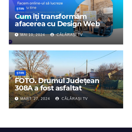
ȘTIRI
Cum îți transformăm
afacerea cu Design Web
Interactiv – Partenerul tău
MAI 10, 2024
CĂLĂRAȘI TV
digital de încredere
ȘTIRI
FOTO. Drumul Județean
308A a fost asfaltat
MART. 27, 2024
CĂLĂRAȘI TV