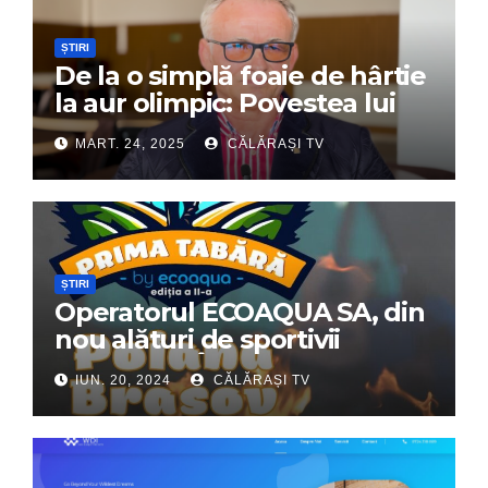
ȘTIRI
De la o simplă foaie de hârtie
la aur olimpic: Povestea lui
Dumitru Chirilă
MART. 24, 2025
CĂLĂRAȘI TV
ȘTIRI
Operatorul ECOAQUA SA, din
nou alături de sportivii
călărășeni. Începe „Prima
IUN. 20, 2024
CĂLĂRAȘI TV
Tabără”!