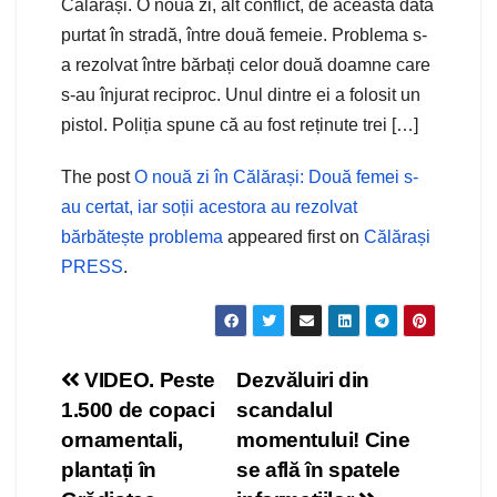
Călărași. O nouă zi, alt conflict, de această dată
purtat în stradă, între două femeie. Problema s-
a rezolvat între bărbați celor două doamne care
s-au înjurat reciproc. Unul dintre ei a folosit un
pistol. Poliția spune că au fost reținute trei […]
The post
O nouă zi în Călărași: Două femei s-
au certat, iar soții acestora au rezolvat
bărbătește problema
appeared first on
Călărași
PRESS
.
Navigare
VIDEO. Peste
Dezvăluiri din
1.500 de copaci
scandalul
în
ornamentali,
momentului! Cine
articole
plantați în
se află în spatele