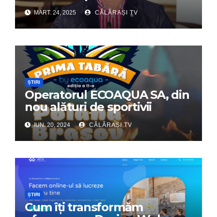
Dumitru Chirilă
MART. 24, 2025
CĂLĂRAȘI TV
ȘTIRI
Operatorul ECOAQUA SA, din
nou alături de sportivii
călărășeni. Începe „Prima
IUN. 20, 2024
CĂLĂRAȘI TV
Tabără”!
ȘTIRI
Cum îți transformăm