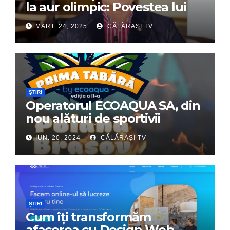
la aur olimpic: Povestea lui
Dumitru Chirilă
MART. 24, 2025
CĂLĂRAȘI TV
ȘTIRI
Operatorul ECOAQUA SA, din
nou alături de sportivii
călărășeni. Începe „Prima
IUN. 20, 2024
CĂLĂRAȘI TV
Tabără”!
ȘTIRI
Cum îți transformăm
afacerea cu Design Web