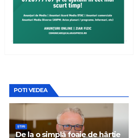
POTI VEDEA
ȘTIRI
De la o simplă foaie de hârtie