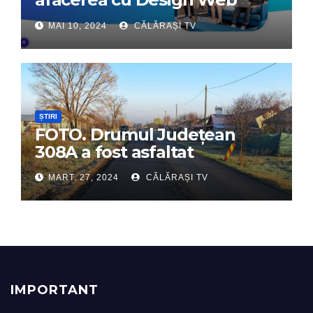
Interactiv – Partenerul tău
MAI 10, 2024
CĂLĂRAȘI TV
digital de încredere
ȘTIRI
FOTO. Drumul Județean
308A a fost asfaltat
MART. 27, 2024
CĂLĂRAȘI TV
IMPORTANT