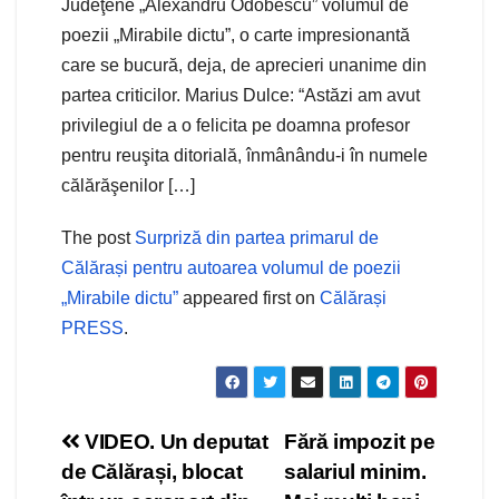
Judeţene „Alexandru Odobescu” volumul de
poezii „Mirabile dictu”, o carte impresionantă
care se bucură, deja, de aprecieri unanime din
partea criticilor. Marius Dulce: “Astăzi am avut
privilegiul de a o felicita pe doamna profesor
pentru reuşita ditorială, înmânându-i în numele
călărăşenilor […]
The post
Surpriză din partea primarul de
Călărași pentru autoarea volumul de poezii
„Mirabile dictu”
appeared first on
Călărași
PRESS
.
Navigare
VIDEO. Un deputat
Fără impozit pe
de Călărași, blocat
salariul minim.
în