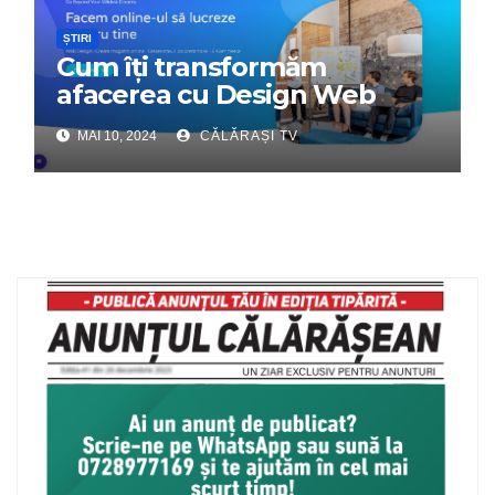
ȘTIRI
Cum îți transformăm
afacerea cu Design Web
Interactiv – Partenerul tău
MAI 10, 2024
CĂLĂRAȘI TV
digital de încredere