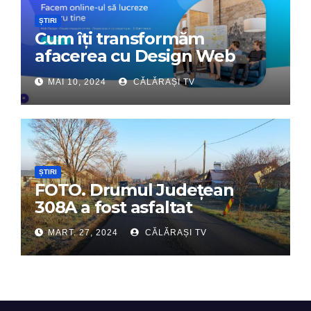
ȘTIRI
Cum îți transformăm
afacerea cu Design Web
Interactiv – Partenerul tău
MAI 10, 2024
CĂLĂRAȘI TV
digital de încredere
ȘTIRI
FOTO. Drumul Județean
308A a fost asfaltat
MART. 27, 2024
CĂLĂRAȘI TV