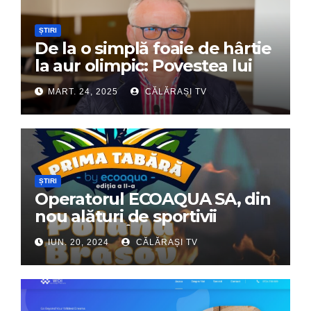
ȘTIRI
De la o simplă foaie de hârtie
la aur olimpic: Povestea lui
Dumitru Chirilă
MART. 24, 2025
CĂLĂRAȘI TV
ȘTIRI
Operatorul ECOAQUA SA, din
nou alături de sportivii
călărășeni. Începe „Prima
IUN. 20, 2024
CĂLĂRAȘI TV
Tabără”!