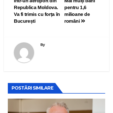
într-un aeroport din
Mai mulți bani
articole
Republica Moldova.
pentru 1,6
Va fi trimis cu forța în
milioane de
București
români
By
POSTĂRI SIMILARE