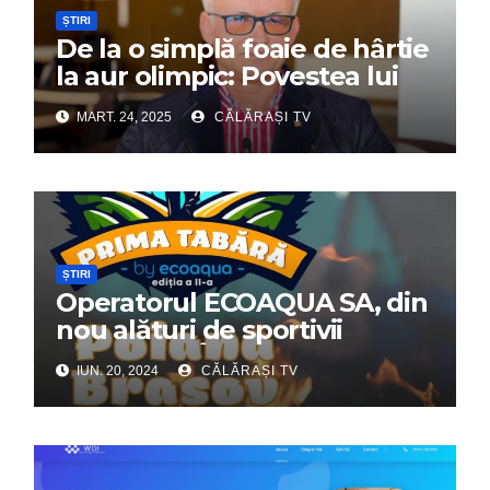
ȘTIRI
De la o simplă foaie de hârtie
la aur olimpic: Povestea lui
Dumitru Chirilă
MART. 24, 2025
CĂLĂRAȘI TV
ȘTIRI
Operatorul ECOAQUA SA, din
nou alături de sportivii
călărășeni. Începe „Prima
IUN. 20, 2024
CĂLĂRAȘI TV
Tabără”!