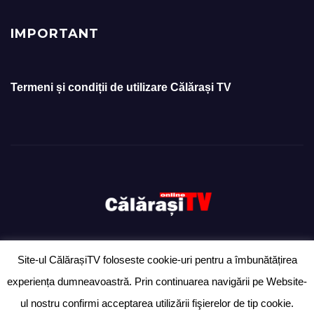
IMPORTANT
Termeni și condiții de utilizare Călărași TV
Site-ul CălărașiTV foloseste cookie-uri pentru a îmbunătățirea
Proudly powered by WordPress
|
Theme: Newsup by
Themeansar
.
experiența dumneavoastră. Prin continuarea navigării pe Website-
Ziarul „Anunțul Călărășean” – exclusiv pentru anunțuri
Ultimă oră
ul nostru confirmi acceptarea utilizării fişierelor de tip cookie.