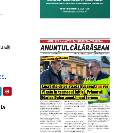
u alți
SS
.
 la