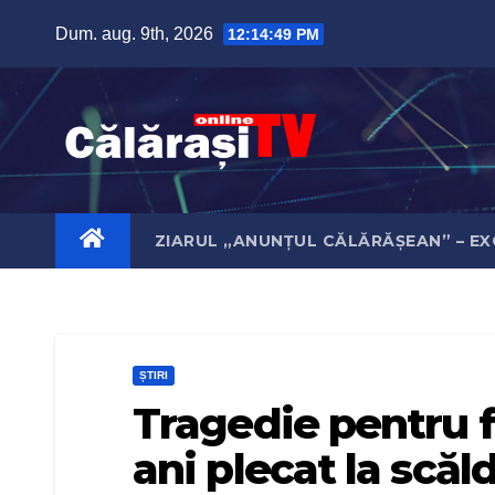
Skip
Dum. aug. 9th, 2026
12:14:49 PM
to
content
ZIARUL „ANUNȚUL CĂLĂRĂȘEAN” – EX
ȘTIRI
Tragedie pentru f
ani plecat la scăl