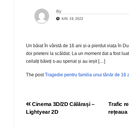
By
IUN. 19, 2022
Un băiat în vârstă de 16 ani și-a pierdut viața în Du
doi prieteni la scăldat. La un moment dat a fost lua
ceilalți băieți s-au speriat și au ieșit […]
The post
Tragedie pentru familia unui tânăr de 16 an
Navigare
Cinema 3D/2D Călărași –
Trafic r
Lightyear 2D
rețeaua
în