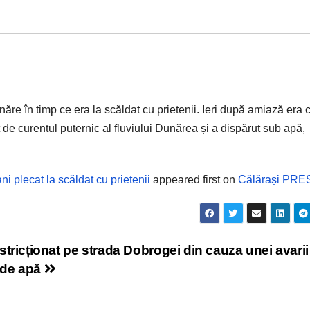
năre în timp ce era la scăldat cu prietenii. Ieri după amiază era c
t de curentul puternic al fluviului Dunărea și a dispărut sub apă,
i plecat la scăldat cu prietenii
appeared first on
Călărași PRE
estricționat pe strada Dobrogei din cauza unei avarii
 de apă