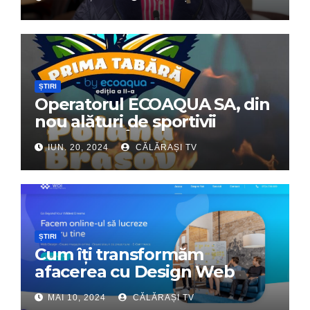
ȘTIRI
Operatorul ECOAQUA SA, din
nou alături de sportivii
călărășeni. Începe „Prima
IUN. 20, 2024
CĂLĂRAȘI TV
Tabără”!
ȘTIRI
Cum îți transformăm
afacerea cu Design Web
Interactiv – Partenerul tău
MAI 10, 2024
CĂLĂRAȘI TV
digital de încredere