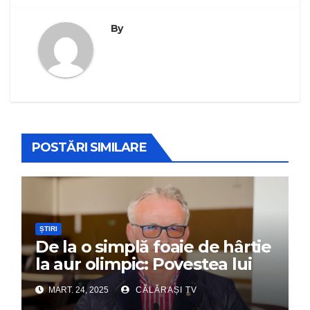
By
POSTĂRI SIMILARE
ȘTIRI
De la o simplă foaie de hârtie
la aur olimpic: Povestea lui
Dumitru Chirilă
MART. 24, 2025
CĂLĂRAȘI TV