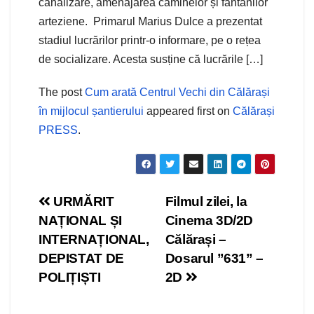
canalizare, amenajarea căminelor și fântânilor
arteziene. Primarul Marius Dulce a prezentat
stadiul lucrărilor printr-o informare, pe o rețea
de socializare. Acesta susține că lucrările […]
The post
Cum arată Centrul Vechi din Călărași
în mijlocul șantierului
appeared first on
Călărași
PRESS
.
Navigare
URMĂRIT
Filmul zilei, la
NAȚIONAL ȘI
Cinema 3D/2D
în
INTERNAȚIONAL,
Călărași –
articole
DEPISTAT DE
Dosarul ”631” –
POLIȚIȘTI
2D