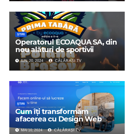
ȘTIRI
Operatorul ECOAQUA SA, din
nou alături de sportivii
călărășeni. Începe „Prima
IUN. 20, 2024
CĂLĂRAȘI TV
Tabără”!
ȘTIRI
Cum îți transformăm
afacerea cu Design Web
Interactiv – Partenerul tău
MAI 10, 2024
CĂLĂRAȘI TV
digital de încredere