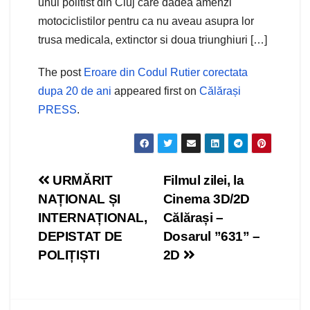
unui politist din Cluj care dadea amenzi
motociclistilor pentru ca nu aveau asupra lor
trusa medicala, extinctor si doua triunghiuri […]
The post
Eroare din Codul Rutier corectata
dupa 20 de ani
appeared first on
Călărași
PRESS
.
Navigare
URMĂRIT
Filmul zilei, la
NAȚIONAL ȘI
Cinema 3D/2D
în
INTERNAȚIONAL,
Călărași –
articole
DEPISTAT DE
Dosarul ”631” –
POLIȚIȘTI
2D