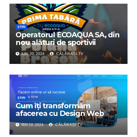
ȘTIRI
Operatorul ECOAQUA SA, din
nou alături de sportivii
călărășeni. Începe „Prima
IUN. 20, 2024
CĂLĂRAȘI TV
Tabără”!
ȘTIRI
Cum îți transformăm
afacerea cu Design Web
Interactiv – Partenerul tău
MAI 10, 2024
CĂLĂRAȘI TV
digital de încredere