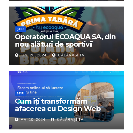
ȘTIRI
Operatorul ECOAQUA SA, din
nou alături de sportivii
călărășeni. Începe „Prima
IUN. 20, 2024
CĂLĂRAȘI TV
Tabără”!
ȘTIRI
Cum îți transformăm
afacerea cu Design Web
Interactiv – Partenerul tău
MAI 10, 2024
CĂLĂRAȘI TV
digital de încredere