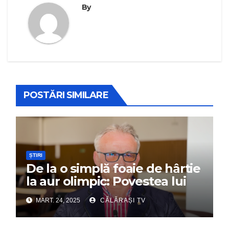
By
POSTĂRI SIMILARE
ȘTIRI
De la o simplă foaie de hârtie
la aur olimpic: Povestea lui
Dumitru Chirilă
MART. 24, 2025
CĂLĂRAȘI TV