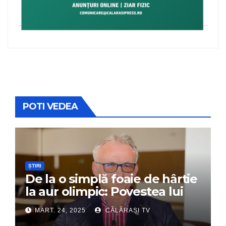
POTI VEDEA
ȘTIRI
De la o simplă foaie de hârtie
la aur olimpic: Povestea lui
Dumitru Chirilă
MART. 24, 2025
CĂLĂRAȘI TV