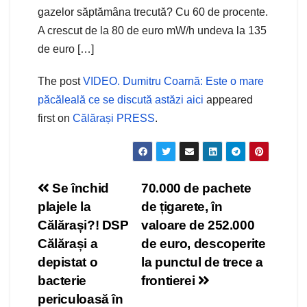
gazelor săptămâna trecută? Cu 60 de procente.
A crescut de la 80 de euro mW/h undeva la 135
de euro […]
The post
VIDEO. Dumitru Coarnă: Este o mare
păcăleală ce se discută astăzi aici
appeared
first on
Călărași PRESS
.
Navigare
Se închid
70.000 de pachete
plajele la
de țigarete, în
în
Călărași?! DSP
valoare de 252.000
articole
Călărași a
de euro, descoperite
depistat o
la punctul de trece a
bacterie
frontierei
periculoasă în