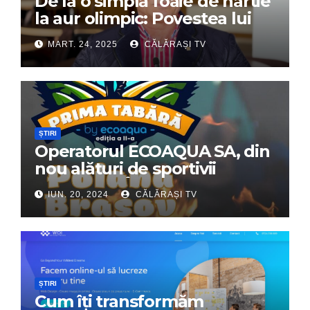
De la o simplă foaie de hârtie
la aur olimpic: Povestea lui
Dumitru Chirilă
MART. 24, 2025
CĂLĂRAȘI TV
ȘTIRI
Operatorul ECOAQUA SA, din
nou alături de sportivii
călărășeni. Începe „Prima
IUN. 20, 2024
CĂLĂRAȘI TV
Tabără”!
ȘTIRI
Cum îți transformăm