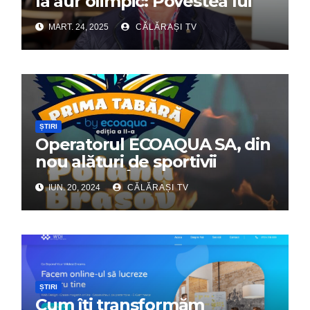
la aur olimpic: Povestea lui
Dumitru Chirilă
MART. 24, 2025
CĂLĂRAȘI TV
ȘTIRI
Operatorul ECOAQUA SA, din
nou alături de sportivii
călărășeni. Începe „Prima
IUN. 20, 2024
CĂLĂRAȘI TV
Tabără”!
ȘTIRI
Cum îți transformăm