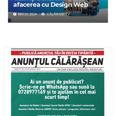
afacerea cu Design Web
Interactiv – Partenerul tău
MAI 10, 2024
CĂLĂRAȘI TV
digital de încredere