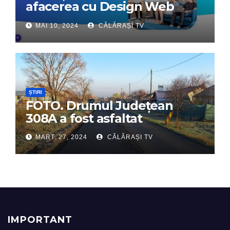
afacerea cu Design Web
Interactiv – Partenerul tău
MAI 10, 2024
CĂLĂRAȘI TV
digital de încredere
ȘTIRI
FOTO. Drumul Județean
308A a fost asfaltat
MART. 27, 2024
CĂLĂRAȘI TV
IMPORTANT