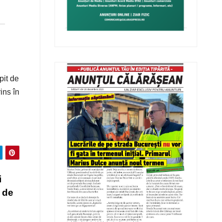
pit de
ins în
i
 de