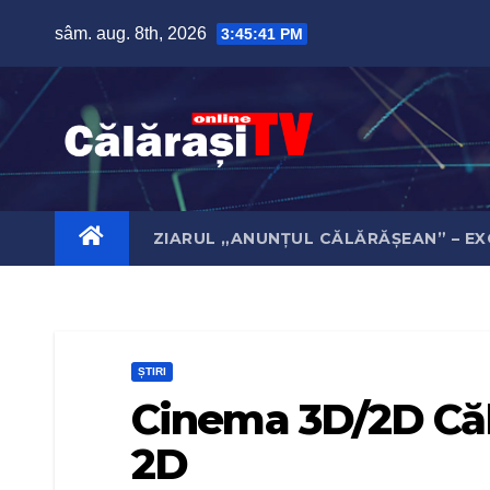
Skip
sâm. aug. 8th, 2026
3:45:42 PM
to
content
ZIARUL „ANUNȚUL CĂLĂRĂȘEAN” – EX
ȘTIRI
Cinema 3D/2D Călă
2D