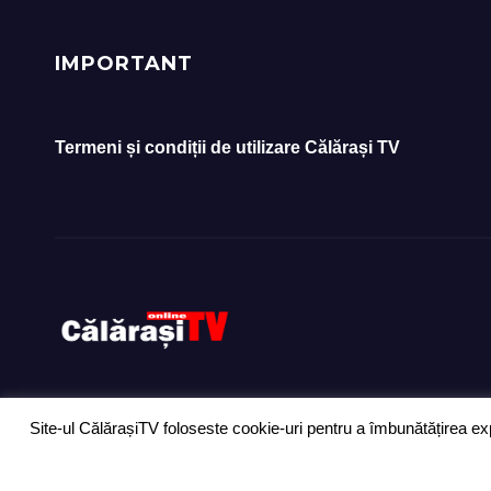
IMPORTANT
Termeni și condiții de utilizare Călărași TV
Site-ul CălărașiTV foloseste cookie-uri pentru a îmbunătățirea exp
Proudly powered by WordPress
|
Theme: Newsup by
Themeansar
.