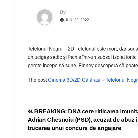
By
IUN. 23, 2022
Telefonul Negru – 2D Telefonul este mort, dar sună…
un ucigaș sadic și închis într-un subsol izolat foni
perete începe să sune, Finney descoperă că poate a
The post
Cinema 3D/2D Călărași – Telefonul Negr
Navigare
BREAKING: DNA cere ridicarea imunităț
Adrian Chesnoiu (PSD), acuzat de abuz în
în
trucarea unui concurs de angajare