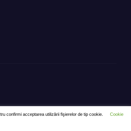
 confirmi acceptarea utilizării fişierelor de tip cookie.
Cookie
– exclusiv pentru anunțuri
Ultimă oră
Știri
Politică
Despre