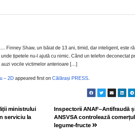
 Finney Shaw, un băiat de 13 ani, timid, dar inteligent, este ră
c, unde țipetele nu-l ajută cu nimic. Când un telefon deconectat pr
uzi vocile victimelor anterioare […]
u – 2D
appeared first on
Călărași PRESS
.
ii ministrului
Inspectorii ANAF–Antifraudă ș
 serviciu la
ANSVSA controlează comerțul
legume-fructe