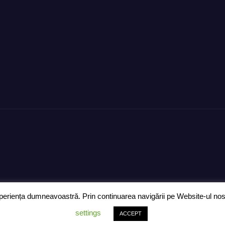
eriența dumneavoastră. Prin continuarea navigării pe Website-ul nostru
Ziarul „Anunțul Călărășean” 
settings
ACCEPT