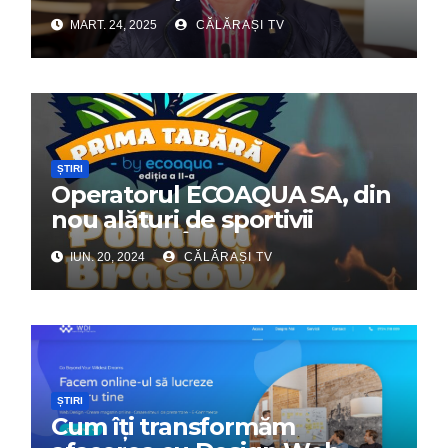
Dumitru Chirilă
MART. 24, 2025
CĂLĂRAȘI TV
ȘTIRI
Operatorul ECOAQUA SA, din
nou alături de sportivii
călărășeni. Începe „Prima
IUN. 20, 2024
CĂLĂRAȘI TV
Tabără”!
ȘTIRI
Cum îți transformăm