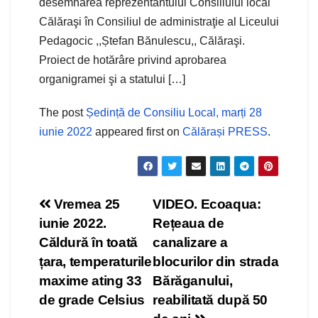
desemnarea reprezentantului Consiliului local
Călăraşi în Consiliul de administraţie al Liceului
Pedagocic ,,Ștefan Bănulescu,, Călăraşi.
Proiect de hotărâre privind aprobarea
organigramei şi a statului […]
The post
Ședință de Consiliu Local, marți 28
iunie 2022
appeared first on
Călărași PRESS
.
Navigare
Vremea 25
VIDEO. Ecoaqua:
iunie 2022.
Rețeaua de
în
Căldură în toată
canalizare a
articole
țara, temperaturile
blocurilor din strada
maxime ating 33
Bărăganului,
de grade Celsius
reabilitată după 50