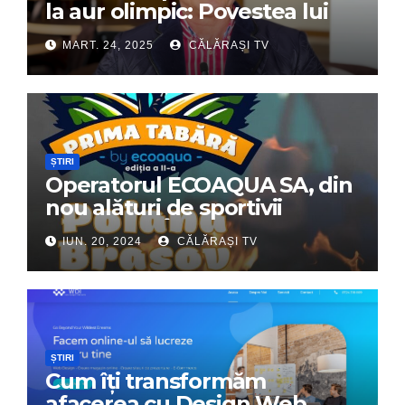
la aur olimpic: Povestea lui
Dumitru Chirilă
MART. 24, 2025
CĂLĂRAȘI TV
ȘTIRI
Operatorul ECOAQUA SA, din
nou alături de sportivii
călărășeni. Începe „Prima
IUN. 20, 2024
CĂLĂRAȘI TV
Tabără”!
ȘTIRI
Cum îți transformăm
afacerea cu Design Web