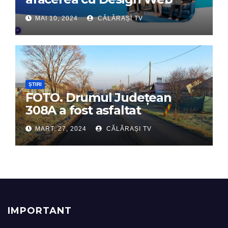
Interactiv – Partenerul tău
MAI 10, 2024
CĂLĂRAȘI TV
digital de încredere
ȘTIRI
FOTO. Drumul Județean
308A a fost asfaltat
MART. 27, 2024
CĂLĂRAȘI TV
IMPORTANT