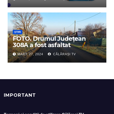
digital de încredere
ȘTIRI
FOTO. Drumul Județean
308A a fost asfaltat
MART. 27, 2024
CĂLĂRAȘI TV
IMPORTANT