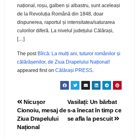
național, roșu, galben și albastru, sunt aceleași
de la Revoluția Română din 1848, doar
dispunerea, raportul și intensitatea/saturarea
culorilor diferă. La nivelul județului Călărași,
[…]
The post
Bîrcă: La mulți ani, tuturor românilor și
călărășenilor, de Ziua Drapelului Național!
appeared first on
Călărași PRESS
.
Navigare
Nicușor
Vasilați: Un bărbat
Cionoiu, mesaj de
s-a înecat în timp ce
în
Ziua Drapelului
se afla la pescuit
articole
Național