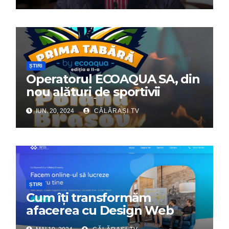
ȘTIRI
Operatorul ECOAQUA SA, din
nou alături de sportivii
călărășeni. Începe „Prima
IUN. 20, 2024
CĂLĂRAȘI TV
Tabără”!
ȘTIRI
Cum îți transformăm
afacerea cu Design Web
Interactiv – Partenerul tău