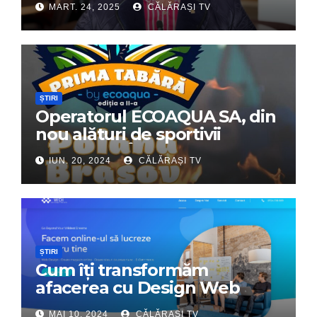
MART. 24, 2025
CĂLĂRAȘI TV
ȘTIRI
Operatorul ECOAQUA SA, din
nou alături de sportivii
călărășeni. Începe „Prima
IUN. 20, 2024
CĂLĂRAȘI TV
Tabără”!
ȘTIRI
Cum îți transformăm
afacerea cu Design Web
Interactiv – Partenerul tău
MAI 10, 2024
CĂLĂRAȘI TV