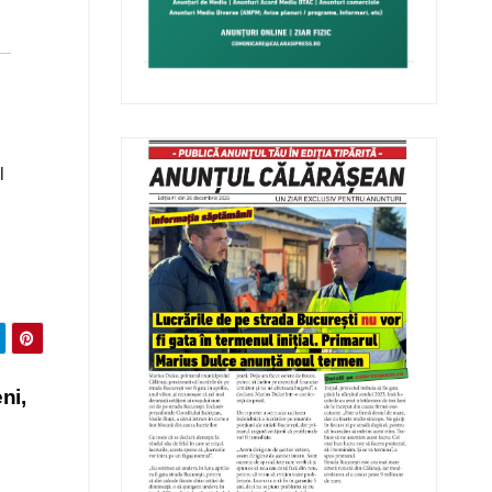
l
ni,