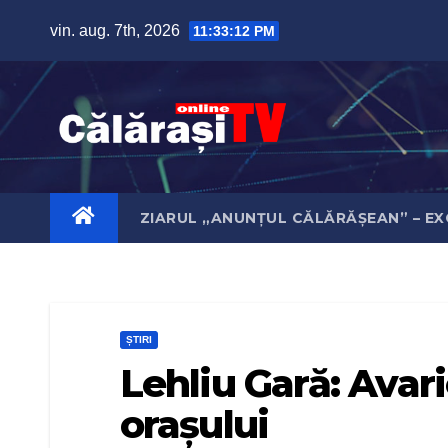
Skip
vin. aug. 7th, 2026
11:33:13 PM
to
content
ZIARUL „ANUNȚUL CĂLĂRĂȘEAN” – EX
ȘTIRI
Lehliu Gară: Avari
orașului