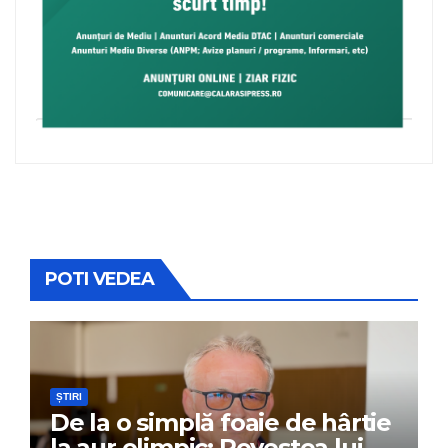
POTI VEDEA
ȘTIRI
De la o simplă foaie de hârtie
la aur olimpic: Povestea lui