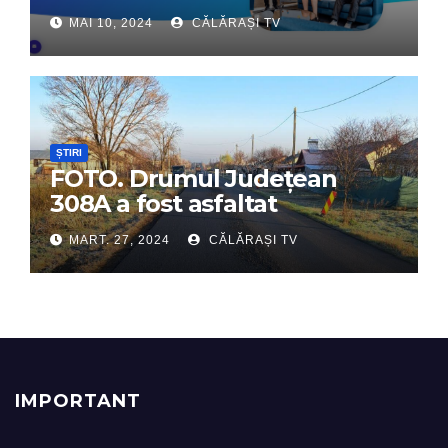
Interactiv – Partenerul tău
MAI 10, 2024
CĂLĂRAȘI TV
digital de încredere
ȘTIRI
FOTO. Drumul Județean
308A a fost asfaltat
MART. 27, 2024
CĂLĂRAȘI TV
IMPORTANT