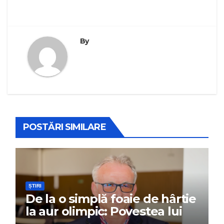
By
POSTĂRI SIMILARE
ȘTIRI
De la o simplă foaie de hârtie
la aur olimpic: Povestea lui
Dumitru Chirilă