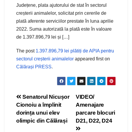
Județene, plata ajutorului de stat în sectorul
creșterii animalelor, solicitat prin cererile de
plată aferente serviciilor prestate în luna aprilie
2022. Suma autorizată la plată este în valoare
de 1.397.896,79 lei și […]
The post
1.397.896,79 lei plătiți de APIA pentru
sectorul creșterii animalelor
appeared first on
Călărași PRESS
.
Navigare
Senatorul Nicușor
VIDEO/
Cionoiu a împlinit
Amenajare
în
dorința unui elev
parcare blocuri
articole
olimpic din Călărași
D21, D22, D24