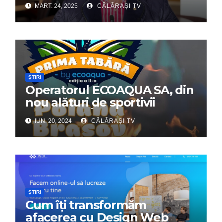
MART. 24, 2025
CĂLĂRAȘI TV
ȘTIRI
Operatorul ECOAQUA SA, din
nou alături de sportivii
călărășeni. Începe „Prima
IUN. 20, 2024
CĂLĂRAȘI TV
Tabără”!
ȘTIRI
Cum îți transformăm
afacerea cu Design Web