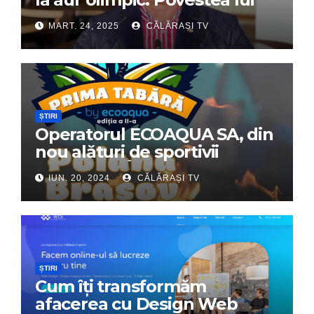
Dumitru Chirilă
MART. 24, 2025
CĂLĂRAȘI TV
ȘTIRI
Operatorul ECOAQUA SA, din
nou alături de sportivii
călărășeni. Începe „Prima
IUN. 20, 2024
CĂLĂRAȘI TV
Tabără”!
ȘTIRI
Cum îți transformăm
afacerea cu Design Web