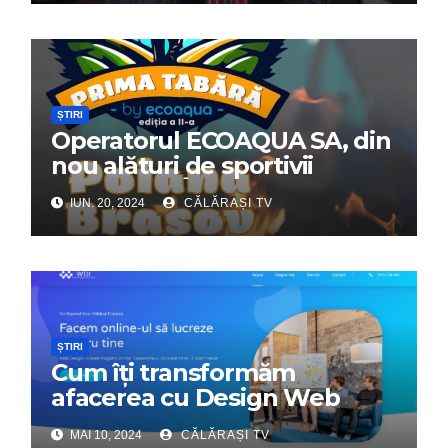
ȘTIRI
Operatorul ECOAQUA SA, din
nou alături de sportivii
călărășeni. Începe „Prima
IUN. 20, 2024
CĂLĂRAȘI TV
Tabără”!
ȘTIRI
Cum îți transformăm
afacerea cu Design Web
Interactiv – Partenerul tău
MAI 10, 2024
CĂLĂRAȘI TV
digital de încredere