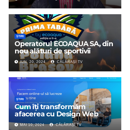
ȘTIRI
Operatorul ECOAQUA SA, din
nou alături de sportivii
călărășeni. Începe „Prima
IUN. 20, 2024
CĂLĂRAȘI TV
Tabără”!
ȘTIRI
Cum îți transformăm
afacerea cu Design Web
Interactiv – Partenerul tău
MAI 10, 2024
CĂLĂRAȘI TV
digital de încredere