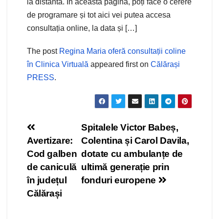
la distanta. În aceasta pagina, poți face o cerere
de programare și tot aici vei putea accesa
consultația online, la data și […]
The post
Regina Maria oferă consultații coline
în Clinica Virtuală
appeared first on
Călărași
PRESS
.
Navigare
Spitalele Victor Babeș,
Avertizare:
Colentina și Carol Davila,
în
Cod galben
dotate cu ambulanțe de
articole
de caniculă
ultimă generație prin
în județul
fonduri europene
Călărași