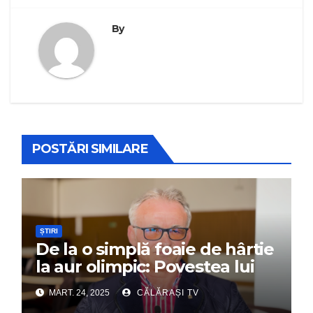
By
POSTĂRI SIMILARE
ȘTIRI
De la o simplă foaie de hârtie
la aur olimpic: Povestea lui
Dumitru Chirilă
MART. 24, 2025
CĂLĂRAȘI TV